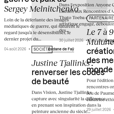
Dans l'exposition Anyone 
Sergey Melnitchenko
Lucifer, aux Rencontres d'A
Thato Toeba dévoile un co
PARTENAIRE
Loin de la déferlante des images
artistique engagé, déboulo
médiatiques de guerre, qui saturent le
Le 7 à 
des...
regard jusqu’à le désensibiliser, le
dernier projet du...
Mulun
30 juillet 2026
•
Écrit par
Deng
04 août 2026
•
Écrit par
Jordane de Faÿ
SOCIÉTÉ
créati
des me
Justine Tjallinks
:
monde
renverser les codes
Pour l'édition
de beauté
rencontres o
Dans Vision, Justine Tjallinks
Jeu de Paume
capture avec singularité la différence,
curatrice éth
en prenant son inspiration dans la
29 juillet 2026
peinture ancienne du siècle...