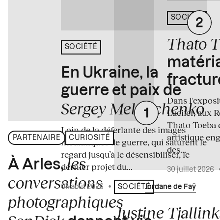
SOCIÉTÉ
Thato 
SOCIÉTÉ
matéria
En Ukraine, la
fractur
guerre et paix de
Dans l'expos
Sergey Melnitchenko
Lucifer, aux 
Thato Toeba 
Loin de la déferlante des images
artistique en
PARTENAIRE
CURIOSITÉ
médiatiques de guerre, qui saturent le
des...
regard jusqu’à le désensibiliser, le
les
À Arles,
dernier projet du...
30 juillet 2026
conversations
04 août 2026
•
Écrit par
Jordane de Faÿ
SOCIÉTÉ
photographiques
Justine Tjallink