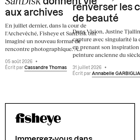
SanDisk
donnent vie
renverser les 
aux archives
de beauté
En juillet dernier, dans la cour de
Dans Vision, Justine Tjalli
l'Archevêché, Fisheye et SanDisk ont
capture avec singularité la 
imaginé un nouveau format de
en prenant son inspiration
rencontre photographique. À...
peinture ancienne du siècle.
05 août 2026
•
Écrit par
Cassandre Thomas
31 juillet 2026
•
Écrit par
Annabelle GARBIGLI
Immergez-vous dans