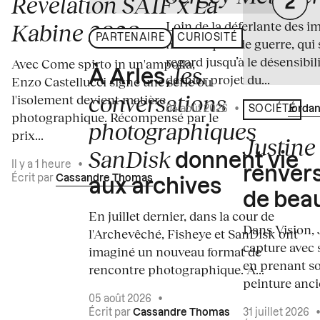
Révélation SAIF x La
Loin de la déferlante des i
Kabine 2026
PARTENAIRE
CURIOSITÉ
médiatiques de guerre, qui 
regard jusqu’à le désensibili
Avec Come spirto in un'ampolla,
les
À Arles,
dernier projet du...
Enzo Castellucci signe une série où
conversations
l'isolement devient matière
04 août 2026
•
Écrit par
Jordan
SOCIÉTÉ
photographique. Récompensé par le
photographiques
prix...
Justine 
SanDisk
donnent vie
Il y a 1 heure
•
renvers
Écrit par
Cassandre Thomas
aux archives
de bea
En juillet dernier, dans la cour de
Dans Vision, 
l'Archevêché, Fisheye et SanDisk ont
capture avec s
imaginé un nouveau format de
en prenant so
rencontre photographique. À...
peinture ancie
05 août 2026
•
Écrit par
Cassandre Thomas
31 juillet 2026