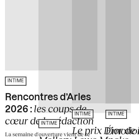
INTIME
Rencontres d’Arles
les coups de
2026 :
INTIME
INTIME
cœur de la rédaction
INTIME
Le prix Dior de 
Émotion
La semaine d'ouverture vient de se