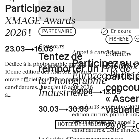
Participez au
XMAGE Awards
2026
!
PARTENAIRE
En cours
FISHEYE
Concours
23.03
16.08
Appel à candidature
Concours
Tentez de
p
Fisheye
Participez au
Dédiée à la photographie mobile, la
Prix de
remporter un
10ème édition des XMAGE Awards
Eurazeo Photo
partici
la Photographie
ouvre officiellement son appel à
concou
candidatures. Jusqu’au 16 août 2026
Industrielle
02.06
13.09
!
à...
« Asce
Jusqu’au 13 septembre 2026
visuelle
30.03
30.09
édition du prix photo Eura
officiellement son appel à
HÔTEL DE L'INDUSTRIE
29.06
candidatures. Cette année en