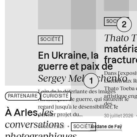
SOCIÉTÉ
Thato 
SOCIÉTÉ
matéria
En Ukraine, la
fractur
guerre et paix de
Dans l'expos
Sergey Melnitchenko
Lucifer, aux 
Thato Toeba 
Loin de la déferlante des images
artistique en
PARTENAIRE
CURIOSITÉ
médiatiques de guerre, qui saturent le
des...
regard jusqu’à le désensibiliser, le
les
À Arles,
dernier projet du...
30 juillet 2026
conversations
04 août 2026
•
Écrit par
Jordane de Faÿ
SOCIÉTÉ
photographiques