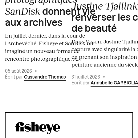
Justine Tjallink
SanDisk
donnent vie
renverser les 
aux archives
de beauté
En juillet dernier, dans la cour de
Dans Vision, Justine Tjalli
l'Archevêché, Fisheye et SanDisk ont
capture avec singularité la 
imaginé un nouveau format de
en prenant son inspiration
rencontre photographique. À...
peinture ancienne du siècle.
05 août 2026
•
Écrit par
Cassandre Thomas
31 juillet 2026
•
Écrit par
Annabelle GARBIGLI