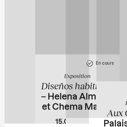
En cours
Exposition
Diseños habitados
– Helena Almeida
et Chema Madoz
Aux 
15.04
23.08
Palais