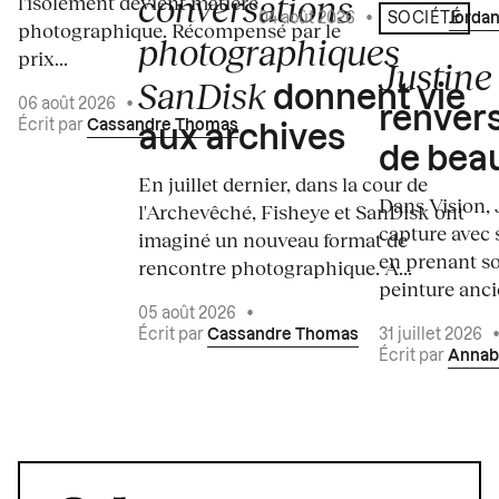
conversations
l'isolement devient matière
04 août 2026
•
Écrit par
Jordan
SOCIÉTÉ
photographique. Récompensé par le
photographiques
prix...
Justine 
SanDisk
donnent vie
06 août 2026
•
renvers
Écrit par
Cassandre Thomas
aux archives
de bea
En juillet dernier, dans la cour de
Dans Vision, 
l'Archevêché, Fisheye et SanDisk ont
capture avec s
imaginé un nouveau format de
en prenant so
rencontre photographique. À...
peinture ancie
05 août 2026
•
Écrit par
Cassandre Thomas
31 juillet 2026
Écrit par
Annab