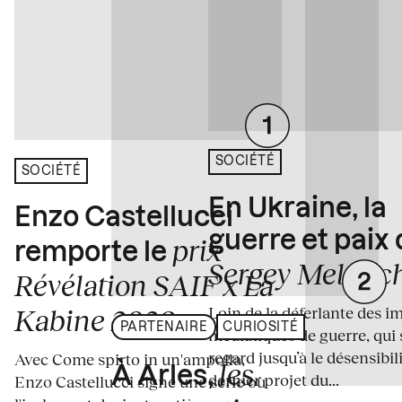
SOCIÉTÉ
SOCIÉTÉ
En Ukraine, la
Enzo Castellucci
guerre et paix
prix
remporte le
Sergey Melnitc
Révélation SAIF x La
Loin de la déferlante des i
Kabine 2026
PARTENAIRE
CURIOSITÉ
médiatiques de guerre, qui 
regard jusqu’à le désensibili
Avec Come spirto in un'ampolla,
les
À Arles,
dernier projet du...
Enzo Castellucci signe une série où