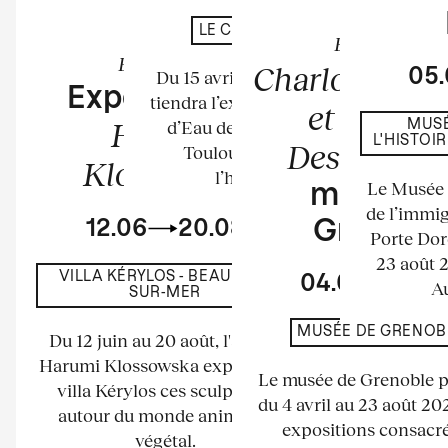
En cours
LE CHÂTEAU D'EAU
Exposition
Exposition
Charlotte Per
05
Du 15 avril au 23 août 2026 se
Exposition de
tiendra l’exposition au Château
et Bernar
Harumi
d’Eau de l’espace La Tour à
MUSÉ
L'HISTOI
Descamps
Toulouse. Elle mettra à
Klossowska
l’honneur les...
Le Musée n
musée d
de l’immig
12.06
20.08
Grenobl
Porte Dor
23 août 
VILLA KÉRYLOS - BEAULIEU-
04.04
23.
Au
SUR-MER
MUSÉE DE GRENOB
Du 12 juin au 20 août, l'artiste
Harumi Klossowska expose à la
Le musée de Grenoble 
villa Kérylos ces sculptures
du 4 avril au 23 août 2
autour du monde animal et
expositions consacré
végétal.