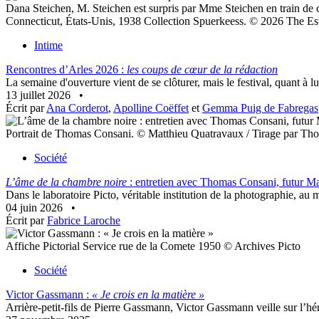
Dana Steichen, M. Steichen est surpris par Mme Steichen en train de 
Connecticut, États-Unis, 1938 Collection Spuerkeess. © 2026 The Es
Intime
Rencontres d’Arles 2026 :
les coups de cœur de la rédaction
La semaine d'ouverture vient de se clôturer, mais le festival, quant à lui,
13 juillet 2026
•
Écrit par
Ana Corderot
,
Apolline Coëffet
et
Gemma Puig de Fabregas
Portrait de Thomas Consani. © Matthieu Quatravaux / Tirage par Th
Société
L’âme de la chambre noire
: entretien avec Thomas Consani, futur Ma
Dans le laboratoire Picto, véritable institution de la photographie, au
04 juin 2026
•
Écrit par
Fabrice Laroche
Affiche Pictorial Service rue de la Comete 1950 © Archives Picto
Société
Victor Gassmann :
« Je crois en la matière »
Arrière-petit-fils de Pierre Gassmann, Victor Gassmann veille sur l’hér