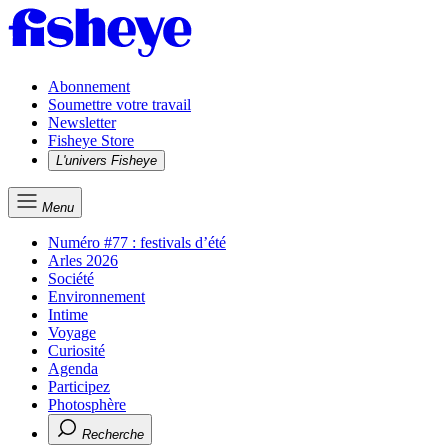
Abonnement
Soumettre votre travail
Newsletter
Fisheye Store
L'univers Fisheye
Menu
Numéro #77 : festivals d’été
Arles 2026
Société
Environnement
Intime
Voyage
Curiosité
Agenda
Participez
Photosphère
Recherche