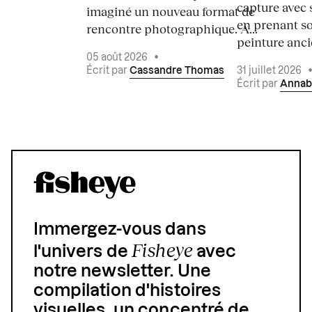
capture avec s
imaginé un nouveau format de
en prenant so
rencontre photographique. À...
peinture ancie
05 août 2026
•
Écrit par
Cassandre Thomas
31 juillet 2026
Écrit par
Annab
Immergez-vous dans
Fisheye
l'univers de
avec
notre newsletter. Une
compilation d'histoires
visuelles, un concentré de