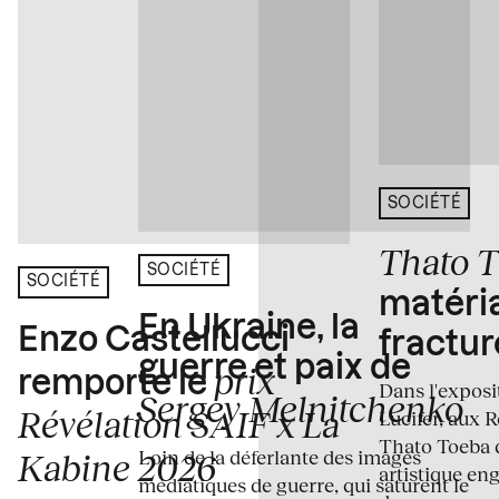
SOCIÉTÉ
Thato 
SOCIÉTÉ
SOCIÉTÉ
matéria
En Ukraine, la
Enzo Castellucci
fractur
guerre et paix de
prix
remporte le
Dans l'expos
Sergey Melnitchenko
Révélation SAIF x La
Lucifer, aux 
Thato Toeba 
Loin de la déferlante des images
Kabine 2026
artistique en
médiatiques de guerre, qui saturent le