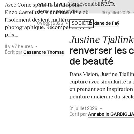
des...
regard jusqu’à le désensibiliser, le
Avec Come spirto in un'ampolla,
dernier projet du...
Enzo Castellucci signe une série où
30 juillet 2026
l'isolement devient matière
04 août 2026
•
Écrit par
Jordane de Faÿ
SOCIÉTÉ
photographique. Récompensé par le
prix...
Justine Tjallink
Il y a 7 heures
•
renverser les 
Écrit par
Cassandre Thomas
de beauté
Dans Vision, Justine Tjalli
capture avec singularité la 
en prenant son inspiration
peinture ancienne du siècle.
31 juillet 2026
•
Écrit par
Annabelle GARBIGLI