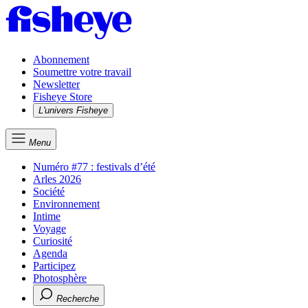
Abonnement
Soumettre votre travail
Newsletter
Fisheye Store
L'univers Fisheye
Menu
Numéro #77 : festivals d’été
Arles 2026
Société
Environnement
Intime
Voyage
Curiosité
Agenda
Participez
Photosphère
Recherche