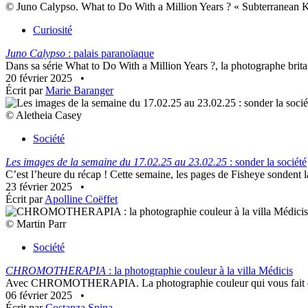
© Juno Calypso. What to Do With a Million Years ? « Subterranean K
Curiosité
Juno Calypso
: palais paranoïaque
Dans sa série What to Do With a Million Years ?, la photographe brita
20 février 2025
•
Écrit par
Marie Baranger
© Aletheia Casey
Société
Les images de la semaine du 17.02.25 au 23.02.25
: sonder la société
C’est l’heure du récap ! Cette semaine, les pages de Fisheye sondent la
23 février 2025
•
Écrit par
Apolline Coëffet
© Martin Parr
Société
CHROMOTHERAPIA
: la photographie couleur à la villa Médicis
Avec CHROMOTHERAPIA. La photographie couleur qui vous fait du bien
06 février 2025
•
Écrit par
Costanza Spina