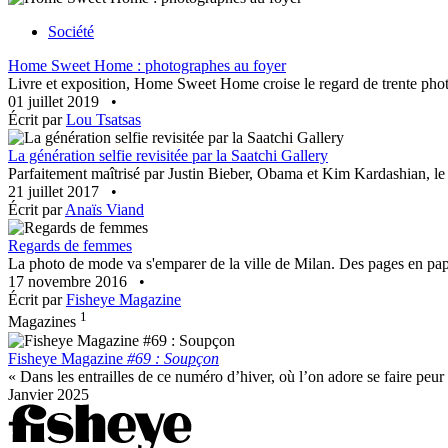
Société
Home Sweet Home : photographes au foyer
Livre et exposition, Home Sweet Home croise le regard de trente photo
01 juillet 2019
•
Écrit par
Lou Tsatsas
La génération selfie revisitée par la Saatchi Gallery
Parfaitement maîtrisé par Justin Bieber, Obama et Kim Kardashian, le sel
21 juillet 2017
•
Écrit par
Anaïs Viand
Regards de femmes
La photo de mode va s'emparer de la ville de Milan. Des pages en papie
17 novembre 2016
•
Écrit par
Fisheye Magazine
1
Magazines
Fisheye Magazine
#69 : Soupçon
« Dans les entrailles de ce numéro d’hiver, où l’on adore se faire peur 
Janvier 2025