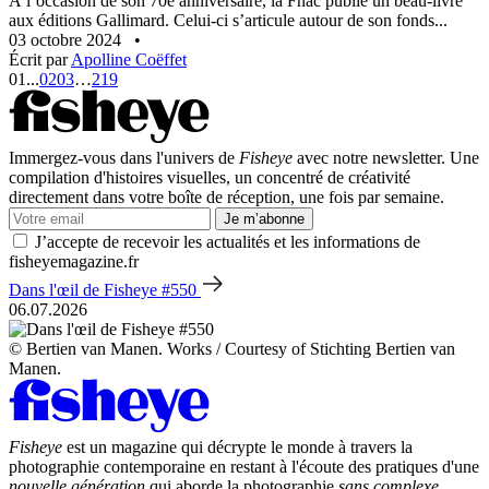
À l’occasion de son 70e anniversaire, la Fnac publie un beau-livre
aux éditions Gallimard. Celui-ci s’articule autour de son fonds...
03 octobre 2024
•
Écrit par
Apolline Coëffet
01
...
02
03
…
219
Immergez-vous dans l'univers de
Fisheye
avec notre newsletter. Une
compilation d'histoires visuelles, un concentré de créativité
directement dans votre boîte de réception, une fois par semaine.
Je m’abonne
J’accepte de recevoir les actualités et les informations de
fisheyemagazine.fr
Dans l'œil de Fisheye #550
06.07.2026
© Bertien van Manen. Works / Courtesy of Stichting Bertien van
Manen.
Fisheye
est un magazine qui décrypte le monde à travers la
photographie contemporaine en restant à l'écoute des pratiques d'une
nouvelle génération
qui aborde la photographie
sans complexe