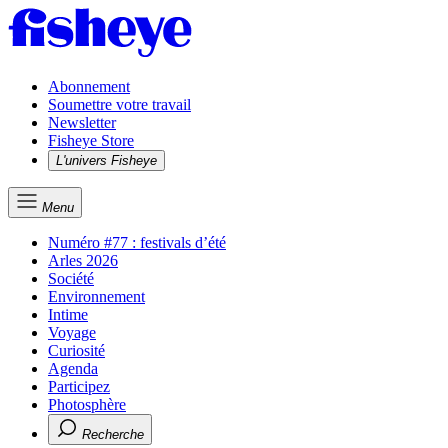
Abonnement
Soumettre votre travail
Newsletter
Fisheye Store
L'univers Fisheye
Menu
Numéro #77 : festivals d’été
Arles 2026
Société
Environnement
Intime
Voyage
Curiosité
Agenda
Participez
Photosphère
Recherche