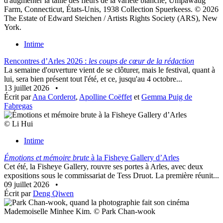
d'augmenter la taille des fleurs de la variété blanche, Umpawaug
Farm, Connecticut, États-Unis, 1938 Collection Spuerkeess. © 2026
The Estate of Edward Steichen / Artists Rights Society (ARS), New
York.
Intime
Rencontres d’Arles 2026 :
les coups de cœur de la rédaction
La semaine d'ouverture vient de se clôturer, mais le festival, quant à
lui, sera bien présent tout l'été, et ce, jusqu'au 4 octobre...
13 juillet 2026
•
Écrit par
Ana Corderot
,
Apolline Coëffet
et
Gemma Puig de
Fabregas
© Li Hui
Intime
Émotions et mémoire brute
à la Fisheye Gallery d’Arles
Cet été, la Fisheye Gallery, rouvre ses portes à Arles, avec deux
expositions sous le commissariat de Tess Druot. La première réunit...
09 juillet 2026
•
Écrit par
Deng Qiwen
Mademoiselle Minhee Kim. © Park Chan-wook