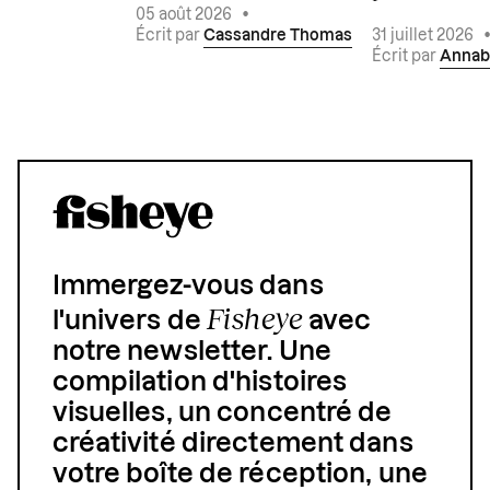
05 août 2026
•
Écrit par
Cassandre Thomas
31 juillet 2026
Écrit par
Annab
Immergez-vous dans
Fisheye
l'univers de
avec
notre newsletter. Une
compilation d'histoires
visuelles, un concentré de
créativité directement dans
votre boîte de réception, une