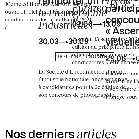
Prix de
remporter un
10ème édition des XMAGE Awards
Eurazeo Photo
partici
la Photographie
ouvre officiellement son appel à
concou
candidatures. Jusqu’au 16 août 2026
Industrielle
02.06
13.09
!
à...
« Asce
Jusqu’au 13 septembre 2026
visuelle
30.03
30.09
édition du prix photo Eura
officiellement son appel à
HÔTEL DE L'INDUSTRIE
29.06
candidatures. Cette année en
La Société d’Encouragement pour
Racontez-nous
l’Industrie Nationale lance son appel
là où on ne l’
à candidatures pour la 6e édition de
6 septembre 2
son concours de photographie...
Fisheye vous i
articles
Nos derniers