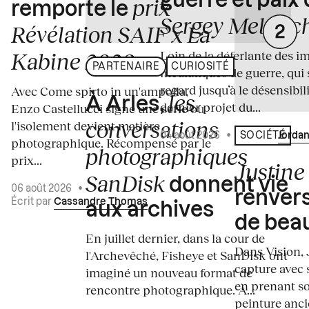
guerre et paix
prix
remporte le
Sergey Melnitc
Révélation SAIF x La
Loin de la déferlante des i
Kabine 2026
PARTENAIRE
CURIOSITÉ
médiatiques de guerre, qui 
regard jusqu’à le désensibili
Avec Come spirto in un'ampolla,
les
À Arles,
dernier projet du...
Enzo Castellucci signe une série où
conversations
l'isolement devient matière
04 août 2026
•
Écrit par
Jordan
SOCIÉTÉ
photographique. Récompensé par le
photographiques
prix...
Justine 
SanDisk
donnent vie
06 août 2026
•
renvers
Écrit par
Cassandre Thomas
aux archives
de bea
En juillet dernier, dans la cour de
Dans Vision, 
l'Archevêché, Fisheye et SanDisk ont
capture avec s
imaginé un nouveau format de
en prenant so
rencontre photographique. À...
peinture ancie