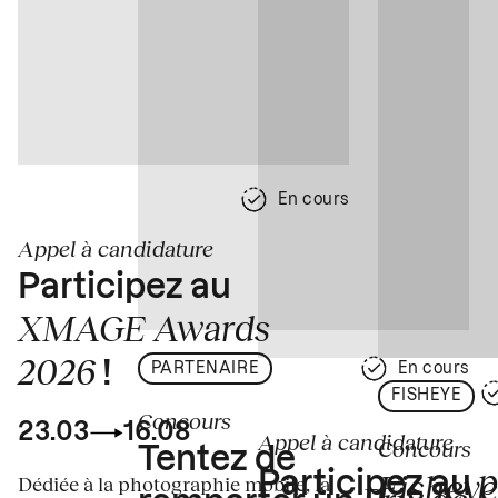
En cours
Appel à candidature
Participez au
XMAGE Awards
2026
!
PARTENAIRE
En cours
FISHEYE
Concours
23.03
16.08
Appel à candidature
Concours
Tentez de
p
Fisheye
Participez au
Dédiée à la photographie mobile, la