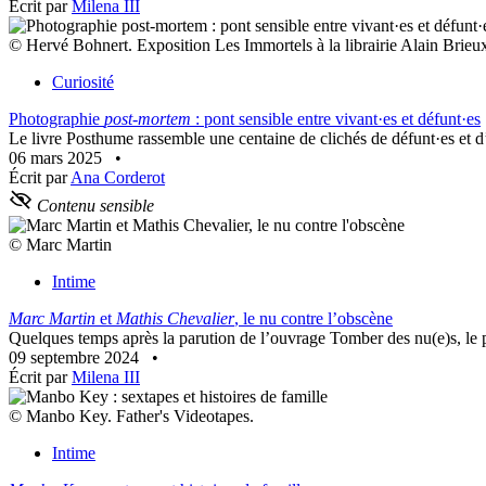
Écrit par
Milena III
© Hervé Bohnert. Exposition Les Immortels à la librairie Alain Brieux,
Curiosité
Photographie
post-mortem
: pont sensible entre vivant·es et défunt·es
Le livre Posthume rassemble une centaine de clichés de défunt·es et d’ob
06 mars 2025
•
Écrit par
Ana Corderot
Contenu sensible
© Marc Martin
Intime
Marc Martin
et
Mathis Chevalier
, le nu contre l’obscène
Quelques temps après la parution de l’ouvrage Tomber des nu(e)s, le 
09 septembre 2024
•
Écrit par
Milena III
© Manbo Key. Father's Videotapes.
Intime