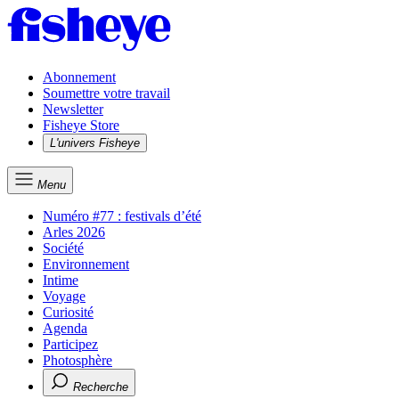
Abonnement
Soumettre votre travail
Newsletter
Fisheye Store
L'univers Fisheye
Menu
Numéro #77 : festivals d’été
Arles 2026
Société
Environnement
Intime
Voyage
Curiosité
Agenda
Participez
Photosphère
Recherche