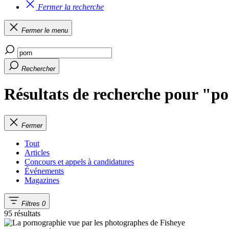
Fermer la recherche
Fermer le menu
Rechercher
Résultats de recherche pour "p
Fermer
Tout
Articles
Concours et appels à candidatures
Événements
Magazines
Filtres
0
95 résultats