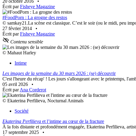
20 octobre 2016
•
Écrit par
Fisheye Magazine
#FoodPorn : La grogne des restos
© samkay21.La scène est classique. C’est le soir (ou le midi, peu impor
27 février 2014
•
Écrit par
Fisheye Magazine
Contenu sensible
© Mahaut Harley
Intime
Les images de la semaine du 30 mars 2026
: (se) découvrir
C'est l'heure du récap' ! Les jours s'allongeant avec le printemps, l'am
05 avril 2026
•
Écrit par
Ana Corderot
© Ekaterina Perfilieva, Nocturnal Animals
Société
Ekaterina Perfilieva
et l’intime au cœur de la fracture
À la fois distante et profondément engagée, Ekaterina Perfilieva, artist
17 septembre 2025
•