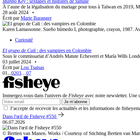
Manbo Key
: sextapes et histoires de famille
À l’aune de la légalisation du mariage pour tous à Taïwan en 2019, M
28 août 2024
•
Écrit par
Marie Baranger
Karen Lamassonne. Sueño húmedo I, photographie, crayon, 1987. Avec
Curiosité
El grupo de Cali
: des vampires en Colombie
Sous le commissariat d’Andrés Matute Echeverri et María Wills Londoñ
03 juillet 2024
•
Écrit par
Lou Tsatsas
01
...
02
03
…
07
Immergez-vous dans l'univers de
Fisheye
avec notre newsletter. Une co
Je m’abonne
J’accepte de recevoir les actualités et les informations de fisheyem
Dans l'œil de Fisheye #550
06.07.2026
© Bertien van Manen. Works / Courtesy of Stichting Bertien van Ma