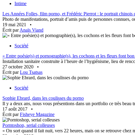
Intime
Les Années Folles, film porno, et Frédéric Pierrot : le portrait chinoi
Photo de manifestations, portrait d’amis puis de personnes connues, o
19 mai 2021
•
Écrit par
Anaïs Viand
Société
« Entre poésie(s) et pornographie(s), les cochons et les fleurs font 
Installation sanitaire construite à l’heure de l’hygiénisme, lieu de ren
27 octobre 2020
•
Écrit par
Lou Tsatsas
Société
Sophie Ebrard, dans les coulisses du porno
Il y a deux ans, nous vous présentions dans un portfolio ce très beau t
17 août 2017
•
Écrit par
Fisheye Magazine
Porntoshop, serial colleuses
« On sort quand il fait nuit, vers 22 heures, mais on se retrouve chez 