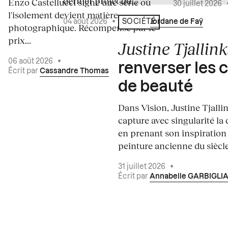
dernier projet du...
Enzo Castellucci signe une série où
30 juillet 2026
l'isolement devient matière
04 août 2026
•
Écrit par
Jordane de Faÿ
SOCIÉTÉ
photographique. Récompensé par le
prix...
Justine Tjallink
06 août 2026
•
renverser les 
Écrit par
Cassandre Thomas
de beauté
Dans Vision, Justine Tjalli
capture avec singularité la 
en prenant son inspiration
peinture ancienne du siècle.
31 juillet 2026
•
Écrit par
Annabelle GARBIGLI