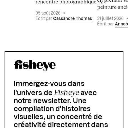
rencontre photographique. À...
peinture ancie
05 août 2026
•
Écrit par
Cassandre Thomas
31 juillet 2026
Écrit par
Annab
Immergez-vous dans
Fisheye
l'univers de
avec
notre newsletter. Une
compilation d'histoires
visuelles, un concentré de
créativité directement dans