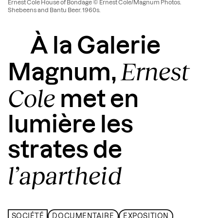
Ernest Cole House of Bondage © Ernest Cole/Magnum Photos.
Shebeens and Bantu Beer. 1960s.
À la Galerie
Ernest
Magnum,
Cole
met en
lumière les
strates de
l’apartheid
SOCIÉTÉ
DOCUMENTAIRE
EXPOSITION