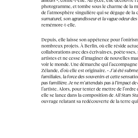
ailleurs »
, confie-t-elle. Au lycée, elle découvre l
photogramme, et tombe sous le charme de la m
de l’atmosphère singulière qui se dégage de la
surnaturel, son agrandisseur et la vague odeur de
remémore-t-elle.
Depuis, elle laisse son appétence pour l’oniris
nombreux projets. À Berlin, où elle réside actue
collaborations avec des écrivain·es, poète·sses,
artistes et ne cesse d’imaginer de nouvelles ma
voir le monde. Une démarche qui l’accompagne 
Zélande, d’où elle est originaire.
« J’ai été subm
familiales, la force des souvenirs et cette sensati
pas familière. Je ne m’attendais pas à l’impact de
l’artiste. Alors, pour tenter de mettre de l’ordre
elle se lance dans la composition de
All Stars S
ouvrage relatant sa redécouverte de la terre qui 