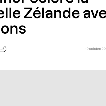
lle Zélande ave
ions
10 octobre 2
LLE