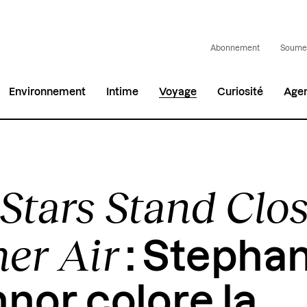
Abonnement
Soumet
Environnement
Intime
Voyage
Curiosité
Age
 Stars Stand Clos
er Air
: Stepha
nor colore la