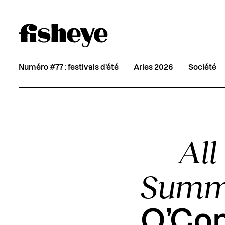
Numéro #77 : festivals d’été
Arles 2026
Société
All
Summ
O’Con