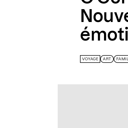
Nouve
émot
VOYAGE
ART
FAMI