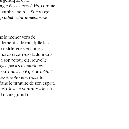
’argentique et le
agie de ces procédés, comme
 chambre noire.
« Son rouge
s produits chimiques… »,
se
me la mener vers de
llement, elle multiplie les
 musicien·nes et autres
nières créatives de donner à
à son retour en Nouvelle-
ergée par les dynamiques
on de nouveauté qui ne m’était
 ces émotions »
, raconte
 dans le tumulte de son esprit,
tand Close in Summer Air
. Un
l’a vue grandir.