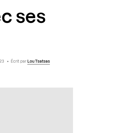
c ses
023
•
Écrit par
Lou Tsatsas