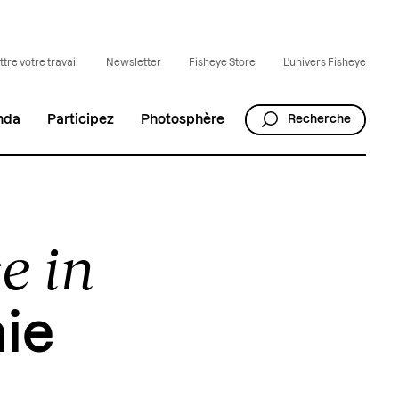
tre votre travail
Newsletter
Fisheye Store
L'univers Fisheye
nda
Participez
Photosphère
Recherche
e in
nie