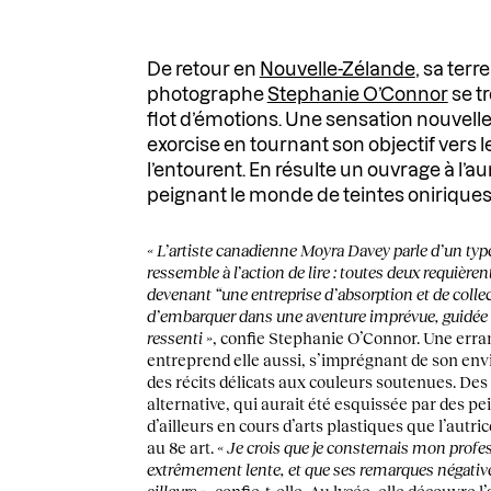
De retour en
Nouvelle-Zélande
, sa terre
photographe
Stephanie O’Connor
se t
flot d’émotions. Une sensation nouvelle,
exorcise en tournant son objectif vers 
l’entourent. En résulte un ouvrage à l’a
peignant le monde de teintes oniriques
« L’artiste canadienne Moyra Davey parle d’un typ
ressemble à l’action de lire : toutes deux requièren
devenant “une entreprise d’absorption et de collec
d’embarquer dans une aventure imprévue, guidée p
ressenti »
, confie Stephanie O’Connor. Une erran
entreprend elle aussi, s’imprégnant de son en
des récits délicats aux couleurs soutenues. Des
alternative, qui aurait été esquissée par des pei
d’ailleurs en cours d’arts plastiques que l’autr
au 8e art.
« Je crois que je consternais mon profes
extrêmement lente, et que ses remarques négativ