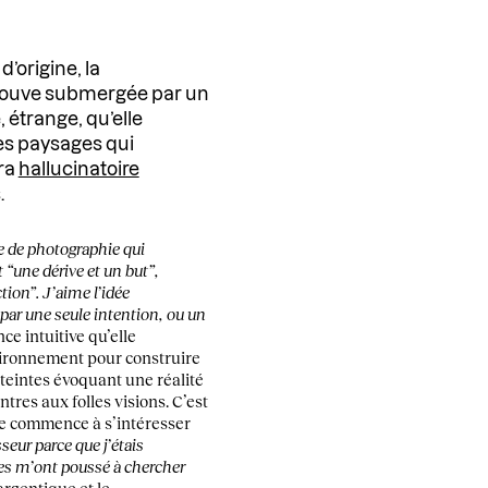
 d’origine, la
rouve submergée par un
 étrange, qu’elle
les paysages qui
ura
hallucinatoire
.
e de photographie qui
t “une dérive et un but”,
tion”. J’aime l’idée
ar une seule intention, ou un
ce intuitive qu’elle
vironnement pour construire
 teintes évoquant une réalité
ntres aux folles visions. C’est
ice commence à s’intéresser
seur parce que j’étais
es m’ont poussé à chercher