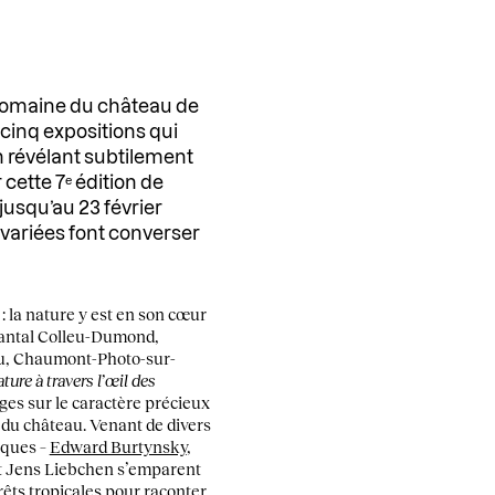
e domaine du château de
cinq expositions qui
en révélant subtilement
cette 7ᵉ édition de
 jusqu’au 23 février
variées font converser
 la nature y est en son cœur
Chantal Colleu-Dumond,
eu, Chaumont-Photo-sur-
ture à travers l’œil des
ges sur le caractère précieux
du château. Venant de divers
iques –
Edward Burtynsky
,
et Jens Liebchen s’emparent
rêts tropicales pour raconter