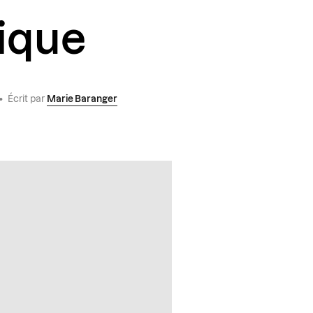
ique
•
Écrit par
Marie Baranger