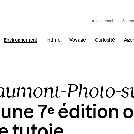
Abonnement
Soumet
Environnement
Intime
Voyage
Curiosité
Age
aumont-Photo-su
, une 7ᵉ édition o
e tutoie