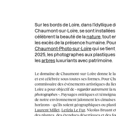
Sur les bords de Loire, dans l’idylliqu
Chaumont-sur-Loire, se sont installées 
célèbrent la beauté de la
nature
, tout 
les excès de la présence humaine. Pour 
Chaumont-Photo-sur-Loire
qui se tient
2025, les photographes aux plastiques 
les
arbres
luxuriants avec patrimoine.
Le domaine de Chaumont-sur-Loire donne le la :
et est célébrée sous toutes ses formes. Pour 
commissaire des événements artistiques du li
Loire a pour objectif de «
regarder autrement la na
photographe
s ». Paysages oniriques et témoigna
de notre environnement jalonnent les cimaises 
horizons – qu’ils soient géographiques ou plast
Laurent Millet
,
Letizia Le Fur
, Nicolas Bruant 
des plantes, des étendues désertiques et des fo