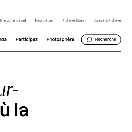
tre votre travail
Newsletter
Fisheye Store
L'univers Fisheye
nda
Participez
Photosphère
Recherche
r-
ù la