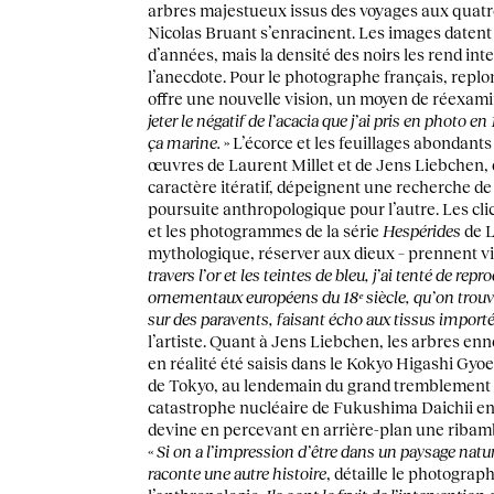
arbres majestueux issus des voyages aux quatre
Nicolas Bruant s’enracinent. Les images datent
d’années, mais la densité des noirs les rend int
l’anecdote. Pour le photographe français, replo
offre une nouvelle vision, un moyen de réexami
jeter le négatif de l’acacia que j’ai pris en photo en
ça marine.
» L’écorce et les feuillages abondants
œuvres de Laurent Millet et de Jens Liebchen, 
caractère itératif, dépeignent une recherche de 
poursuite anthropologique pour l’autre. Les cli
et les photogrammes de la série
Hespérides
de L
mythologique, réserver aux dieux – prennent vi
travers l’or et les teintes de bleu, j’ai tenté de re
ornementaux européens du 18ᵉ siècle, qu’on trouva
sur des paravents, faisant écho aux tissus import
l’artiste. Quant à Jens Liebchen, les arbres enn
en réalité été saisis dans le Kokyo Higashi Gyoe
de Tokyo, au lendemain du grand tremblement d
catastrophe nucléaire de Fukushima Daichii en 
devine en percevant en arrière-plan une ribamb
«
Si on a l’impression d’être dans un paysage natur
raconte une autre histoire
, détaille le photograp