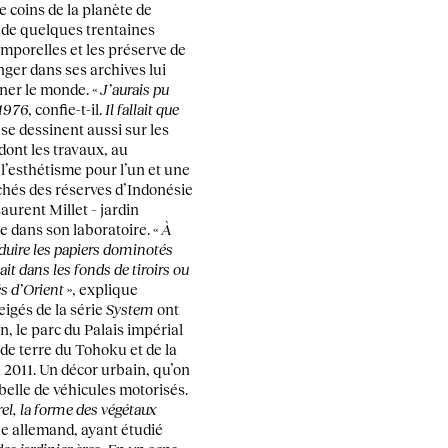
 coins de la planète de
 de quelques trentaines
emporelles et les préserve de
nger dans ses archives lui
ner le monde. «
J’aurais pu
 1976
, confie-t-il.
Il fallait que
 se dessinent aussi sur les
dont les travaux, au
l’esthétisme pour l’un et une
chés des réserves d’Indonésie
aurent Millet – jardin
e dans son laboratoire. «
À
produire les papiers dominotés
it dans les fonds de tiroirs ou
és d’Orient
», explique
eigés de la série
System
ont
n, le parc du Palais impérial
e terre du Tohoku et de la
2011. Un décor urbain, qu’on
elle de véhicules motorisés.
el, la forme des végétaux
he allemand, ayant étudié