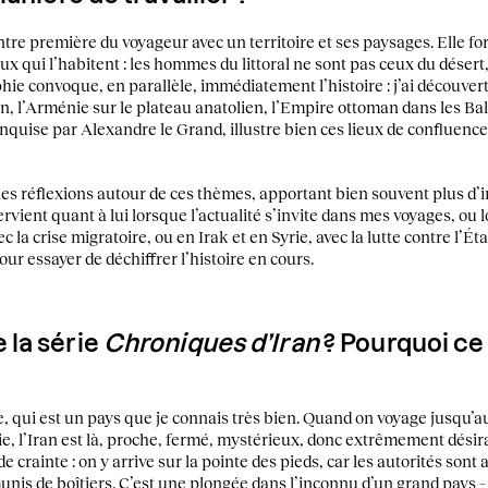
ntre première du voyageur avec un territoire et ses paysages. Elle for
x qui l’habitent : les hommes du littoral ne sont pas ceux du désert
hie convoque, en parallèle, immédiatement l’histoire : j’ai découver
an, l’Arménie sur le plateau anatolien, l’Empire ottoman dans les B
onquise par Alexandre le Grand, illustre bien ces lieux de confluenc
les réflexions autour de ces thèmes, apportant bien souvent plus d’
rvient quant à lui lorsque l’actualité s’invite dans mes voyages, ou 
la crise migratoire, ou en Irak et en Syrie, avec la lutte contre l’Éta
ur essayer de déchiffrer l’histoire en cours.
la série
Chroniques d’Iran
? Pourquoi ce p
ie, qui est un pays que je connais très bien. Quand on voyage jusqu’a
ie, l’Iran est là, proche, fermé, mystérieux, donc extrêmement désir
 crainte : on y arrive sur la pointe des pieds, car les autorités sont
is de boîtiers. C’est une plongée dans l’inconnu d’un grand pays – p