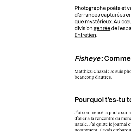
Photographe poète et va
d’
errances
capturées en 
que mystérieux. Au cœur
division
genrée
de l’espa
Entretien
.
Fisheye
: Comment
Matthieu Chazal : Je suis ph
beaucoup d’autres.
Pourquoi t’es-tu 
J’ai commencé la photo sur le
d’aller à la rencontre du mon
natale. J’ai quitté le journal
notamment. J’avais embarqué 