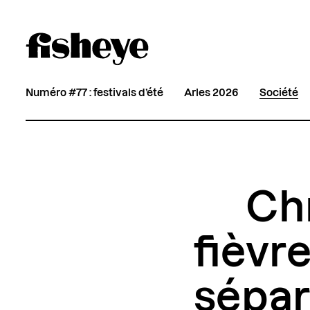
Numéro #77 : festivals d’été
Arles 2026
Société
Chr
fièvre
sépar