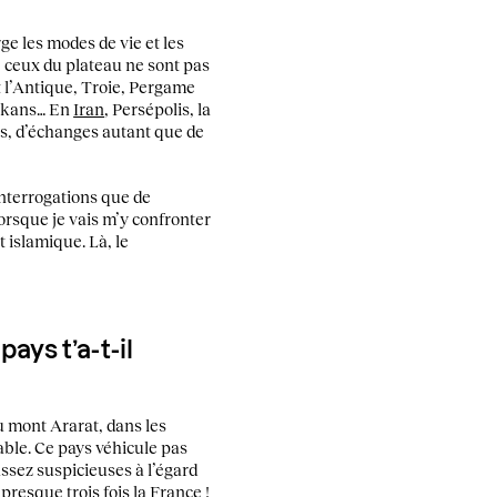
ge les modes de vie et les
, ceux du plateau ne sont pas
t l’Antique, Troie, Pergame
alkans… En
Iran
, Persépolis, la
es, d’échanges autant que de
interrogations que de
lorsque je vais m’y confronter
t islamique. Là, le
ays t’a-t-il
u mont Ararat, dans les
able. Ce pays véhicule pas
 assez suspicieuses à l’égard
resque trois fois la France !