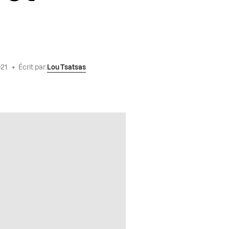
021
•
Écrit par
Lou Tsatsas