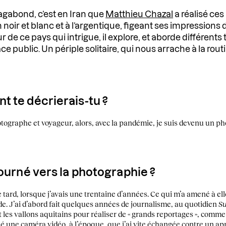
gabond, c’est en Iran que
Matthieu Chazal
a réalisé ces
noir et blanc et à l’argentique, figeant ses impressions d
 de ce pays qui intrigue, il explore, et aborde différen
ce public. Un périple solitaire, qui nous arrache à la rout
 te décrierais-tu ?
otographe et voyageur, alors, avec la pandémie, je suis devenu un 
tourné vers la photographie ?
 tard, lorsque j’avais une trentaine d’années. Ce qui m’a amené à elle
de. J’ai d’abord fait quelques années de journalisme, au quotidien
Su
 et les vallons aquitains pour réaliser de « grands reportages », comme
une caméra vidéo, à l’époque, que j’ai vite échangée contre un appar