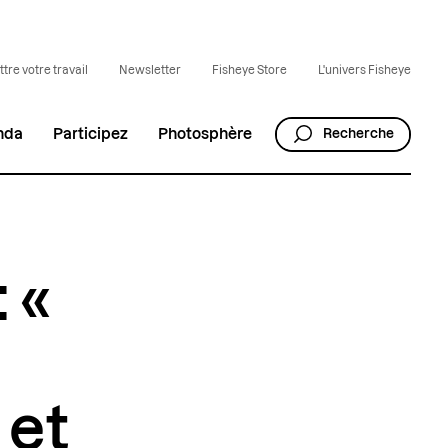
tre votre travail
Newsletter
Fisheye Store
L'univers Fisheye
nda
Participez
Photosphère
Recherche
 «
 et