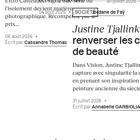
Enzo Castellucci signe une série où
30 juillet 2026
l'isolement devient matière
04 août 2026
•
Écrit par
Jordane de Faÿ
SOCIÉTÉ
photographique. Récompensé par le
prix...
Justine Tjallink
06 août 2026
•
renverser les 
Écrit par
Cassandre Thomas
de beauté
Dans Vision, Justine Tjalli
capture avec singularité la 
en prenant son inspiration
peinture ancienne du siècle.
31 juillet 2026
•
Écrit par
Annabelle GARBIGLI