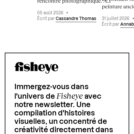
rencontre photographique. À...
peinture ancie
05 août 2026
•
Écrit par
Cassandre Thomas
31 juillet 2026
Écrit par
Annab
Immergez-vous dans
Fisheye
l'univers de
avec
notre newsletter. Une
compilation d'histoires
visuelles, un concentré de
créativité directement dans