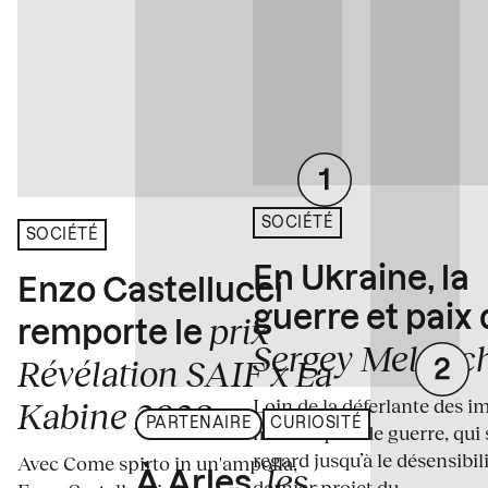
SOCIÉTÉ
SOCIÉTÉ
En Ukraine, la
Enzo Castellucci
guerre et paix
prix
remporte le
Sergey Melnitc
Révélation SAIF x La
Loin de la déferlante des i
Kabine 2026
PARTENAIRE
CURIOSITÉ
médiatiques de guerre, qui 
regard jusqu’à le désensibili
Avec Come spirto in un'ampolla,
les
À Arles,
dernier projet du...