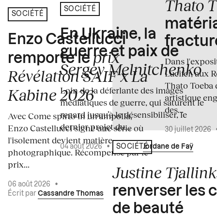
Thato 
SOCIÉTÉ
SOCIÉTÉ
matéria
En Ukraine, la
Enzo Castellucci
fractur
guerre et paix de
prix
remporte le
Dans l'expos
Sergey Melnitchenko
Révélation SAIF x La
Lucifer, aux 
Thato Toeba 
Loin de la déferlante des images
Kabine 2026
artistique en
médiatiques de guerre, qui saturent le
des...
regard jusqu’à le désensibiliser, le
Avec Come spirto in un'ampolla,
dernier projet du...
Enzo Castellucci signe une série où
30 juillet 2026
l'isolement devient matière
04 août 2026
•
Écrit par
Jordane de Faÿ
SOCIÉTÉ
photographique. Récompensé par le
prix...
Justine Tjallink
06 août 2026
•
renverser les 
Écrit par
Cassandre Thomas
de beauté