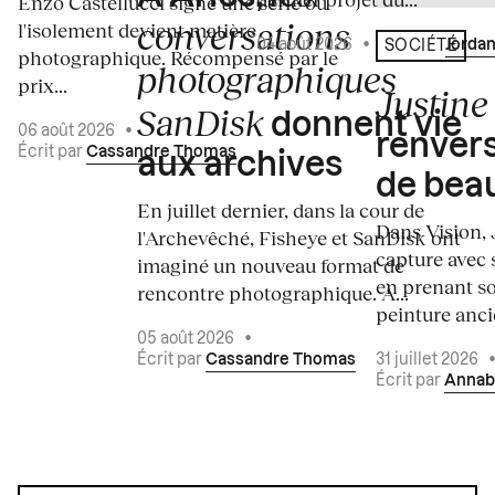
Enzo Castellucci signe une série où
conversations
l'isolement devient matière
04 août 2026
•
Écrit par
Jordan
SOCIÉTÉ
photographique. Récompensé par le
photographiques
prix...
Justine 
SanDisk
donnent vie
06 août 2026
•
renvers
Écrit par
Cassandre Thomas
aux archives
de bea
En juillet dernier, dans la cour de
Dans Vision, 
l'Archevêché, Fisheye et SanDisk ont
capture avec s
imaginé un nouveau format de
en prenant so
rencontre photographique. À...
peinture ancie
05 août 2026
•
Écrit par
Cassandre Thomas
31 juillet 2026
Écrit par
Annab