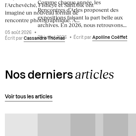
Comme chaque année, les
l'Archevêché, Fisheye et SanDisk ont
Rencontres d’Arles proposent des
imaginé un nouveau format de
expositions faisant la part belle aux
rencontre photographique. À...
archives. En 2026, nous retrouvons...
05 août 2026
•
29 juillet 2026
•
Écrit par
Apolline Coëffet
Écrit par
Cassandre Thomas
articles
Nos derniers
Voir tous les articles