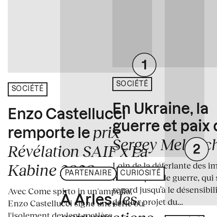
SOCIÉTÉ
SOCIÉTÉ
En Ukraine, la
Enzo Castellucci
guerre et paix
prix
remporte le
Sergey Melnitc
Révélation SAIF x La
Loin de la déferlante des i
Kabine 2026
PARTENAIRE
CURIOSITÉ
médiatiques de guerre, qui 
regard jusqu’à le désensibili
Avec Come spirto in un'ampolla,
les
À Arles,
dernier projet du...
Enzo Castellucci signe une série où
l'isolement devient matière