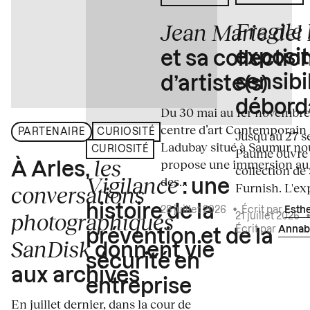
Fragile
Jean Marie del
exposit
et sa collectio
sensibi
d’artiste(s)
débord
Du 30 mai au 1er novembre
centre d’art Contemporain
PARTENAIRE
CURIOSITÉ
Jusqu'au 27 s
Ladubay situé à Saumur no
CURIOSITÉ
Paume ouvre s
les
propose une immersion au
À Arles,
collection de
Vigilance
des...
: une
Furnish. L'exp
conversations
histoire de la
28 juillet 2026
•
Écrit par
Esth
photographiques
21 juillet 2026
Écrit par
Annab
prévention et de la
SanDisk
donnent vie
sécurité en
aux archives
entreprise
En juillet dernier, dans la cour de