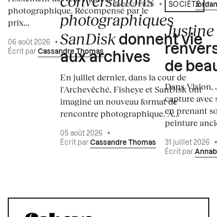
conversations
04 août 2026
•
Écrit par
Jordan
SOCIÉTÉ
photographique. Récompensé par le
photographiques
prix...
Justine 
SanDisk
donnent vie
06 août 2026
•
renvers
Écrit par
Cassandre Thomas
aux archives
de bea
En juillet dernier, dans la cour de
Dans Vision, 
l'Archevêché, Fisheye et SanDisk ont
capture avec s
imaginé un nouveau format de
en prenant so
rencontre photographique. À...
peinture ancie
05 août 2026
•
Écrit par
Cassandre Thomas
31 juillet 2026
Écrit par
Annab