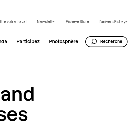
tre votre travail
Newsletter
Fisheye Store
L'univers Fisheye
nda
Participez
Photosphère
Recherche
uand
ses