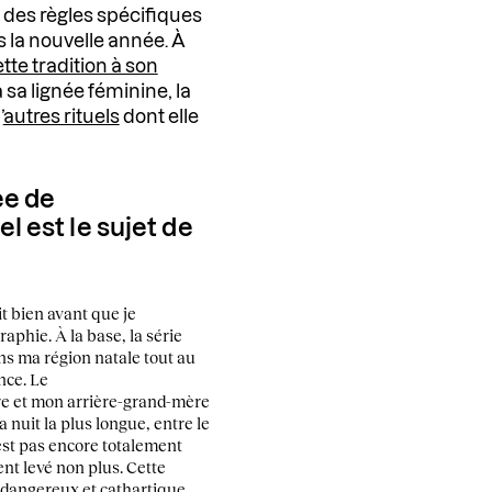
e des règles spécifiques
s la nouvelle année. À
ette tradition à son
 sa lignée féminine, la
’
autres rituels
dont elle
ée de
l est le sujet de
t bien avant que je
phie. À la base, la série
ns ma région natale tout au
nce. Le
re et mon arrière-grand-mère
 nuit la plus longue, entre le
’est pas encore totalement
ent levé non plus. Cette
 dangereux et cathartique,