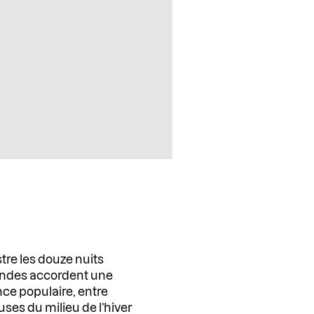
stre les douze nuits
andes accordent une
nce populaire, entre
uses du milieu de l’hiver