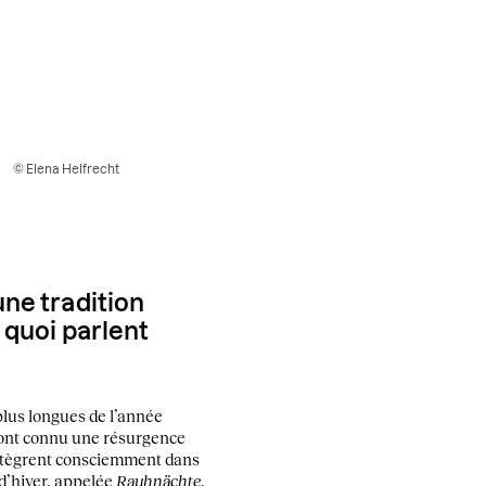
© Elena Helfrecht
une tradition
 quoi parlent
plus longues de l’année
 ont connu une résurgence
intègrent consciemment dans
 d’hiver, appelée
Rauhnächte
,