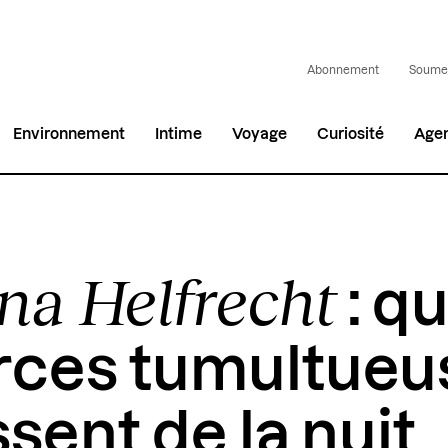
Abonnement
Soumet
Environnement
Intime
Voyage
Curiosité
Age
na Helfrecht
: q
orces tumultueu
sent de la nuit