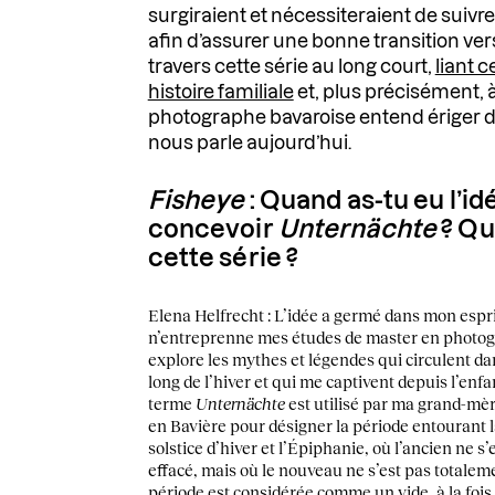
surgiraient et nécessiteraient de suivr
afin d’assurer une bonne transition ver
travers cette série au long court,
liant c
histoire familiale
et, plus précisément, à
photographe bavaroise entend ériger d
nous parle aujourd’hui.
Fisheye
: Quand as-tu eu l’id
concevoir
Unternächte
? Que
cette série ?
Elena Helfrecht : L’idée a germé dans mon espri
n’entreprenne mes études de master en photogra
explore les mythes et légendes qui circulent da
long de l’hiver et qui me captivent depuis l’enfa
terme
Unternächte
est utilisé par ma grand-mè
en Bavière pour désigner la période entourant la
solstice d’hiver et l’Épiphanie, où l’ancien ne s
effacé, mais où le nouveau ne s’est pas totalem
période est considérée comme un vide, à la fois