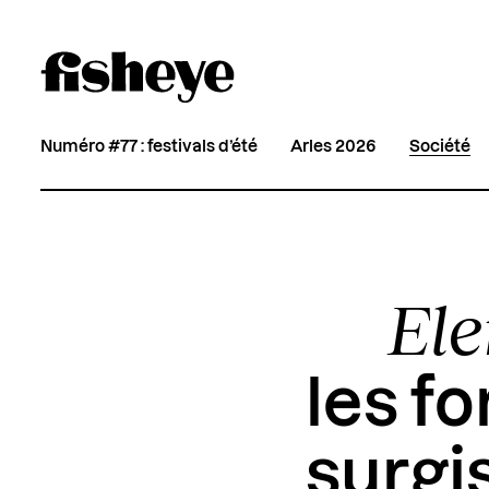
Numéro #77 : festivals d’été
Arles 2026
Société
Ele
les f
surgis