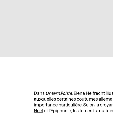
Dans
Unternächte
,
Elena Helfrecht
illu
auxquelles certaines coutumes allem
importance particulière. Selon la croya
Noël
et l’Épiphanie, les forces tumultue