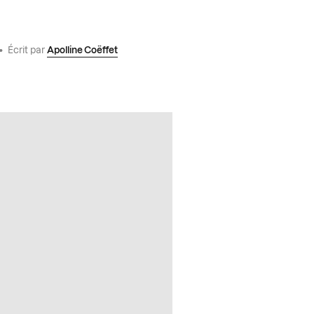
•
Écrit par
Apolline Coëffet