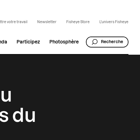
tre votre travail
Newsletter
Fisheye Store
L'univers Fisheye
nda
Participez
Photosphère
Recherche
eu
s du