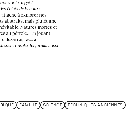
que sur le négatif
 des éclats de beauté »
,
 s’attache à explorer nos
ts abstraits, mais plutôt une
inévitable. Natures mortes et
rés au pétrole… En jouant
tre désarroi, face à
 choses manifestes, mais aussi
RIQUE
FAMILLE
SCIENCE
TECHNIQUES ANCIENNES