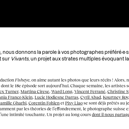
s
, nous donnons la parole à vos photographes préféré·e·s
t sur
Vivants
, un projet aux strates multiples évoquant l
rédaction
Fisheye
, on aime autant les photos que leurs récits ! Alors,
 dont le 18e épisode sort aujourd’hui. Chaque semaine, les artistes s
ex Turner
,
Martina Cirese
,
Ward Long
,
Vincent Ferrané
,
Christine 
nia Franco Klein
,
Lucie Hodiesne Darras
,
Cyril Abad
,
Kourtney Roy
amille Gharbi
,
Corentin Fohlen
et
Pixy Liao
se sont déjà prêtés au j
amment par les théories de l’effondrement, le photographe suisse 
’une intimité touchante. Un projet au long cours
dont il nous partage