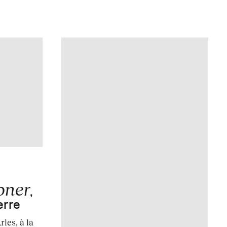
bner
,
erre
les, à la