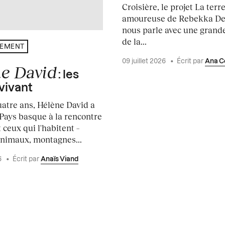
Croisière, le projet La terr
amoureuse de Rebekka D
nous parle avec une grande
de la...
NEMENT
09 juillet 2026
•
Écrit par
Ana C
e David
: les
 vivant
atre ans, Hélène David a
 Pays basque à la rencontre
t ceux qui l'habitent –
nimaux, montagnes...
6
•
Écrit par
Anaïs Viand