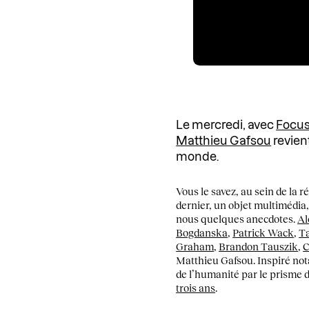
Le mercredi, avec
Focu
Matthieu Gafsou
revien
monde.
Vous le savez, au sein de la 
dernier, un objet multimédia,
nous quelques anecdotes.
Al
Bogdanska
,
Patrick Wack
,
Ta
Graham
,
Brandon Tauszik
,
C
Matthieu Gafsou. Inspiré not
de l’humanité par le prisme d
trois ans
.