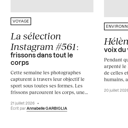
VOYAGE
ENVIRON
La sélection
Hélèn
Instagram #561
:
voix du
frissons dans tout le
Pendant qu
corps
arpenté le
Cette semaine les photographes
de celles e
capturent à travers leur objectif le
humains, a
sport sous toutes ses formes. Les
20 juillet 202
frissons parcourent les corps, une...
21 juillet 2026
•
Écrit par
Annabelle GARBIGLIA