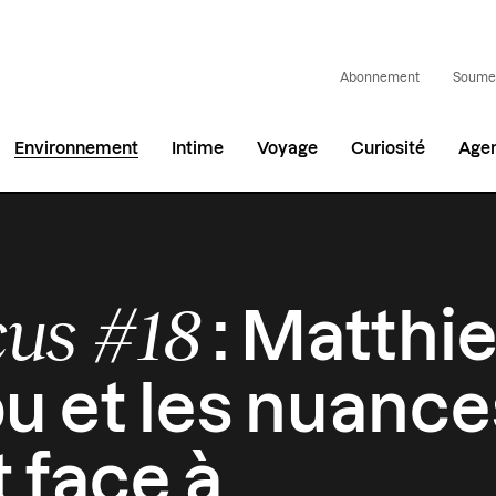
Abonnement
Soumet
Environnement
Intime
Voyage
Curiosité
Age
us #18
: Matthi
u et les nuance
t face à