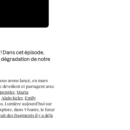
 ! Dans cet épisode,
a dégradation de notre
 nous avons lancé, en mars
e dévoilent et partagent avec
Spengler
,
Marta
,
Alain Keler
,
Emily
eu. Lumière aujourd’hui sur
explore, dans
Vivants
, le futur
ait des fragments il y a déjà