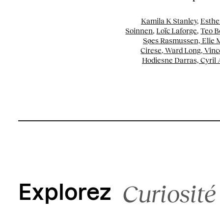
Kamila K Stanley
,
Esthe
Soinnen
,
Loïc Laforge
,
Teo Be
Søes Rasmussen,
Elie 
Cirese,
Ward Long,
Vinc
Hodiesne Darras,
Cyril
Curiosité
Explorez