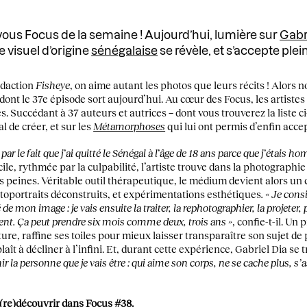
vous Focus de la semaine ! Aujourd’hui, lumière sur
Gabr
ste visuel d’origine
sénégalaise
se révèle, et s’accepte ple
rédaction
Fisheye
, on aime autant les photos que leurs récits ! Alors 
dont le 37e épisode sort aujourd’hui. Au cœur des Focus, les artistes
 Succédant à 37 auteurs et autrices − dont vous trouverez la liste ci
l de créer, et sur les
Métamorphoses
qui lui ont permis d’enfin acc
par le fait que j’ai quitté le Sénégal à l’âge de 18 ans parce que j’étais h
cile, rythmée par la culpabilité, l’artiste trouve dans la photograph
s peines. Véritable outil thérapeutique, le médium devient alors un 
toportraits déconstruits, et expérimentations esthétiques
. « Je con
té de mon image : je vais ensuite la traiter, la rephotographier, la projeter
ent. Ça peut prendre six mois comme deux, trois ans »
, confie-t-il. U
re, raffine ses toiles pour mieux laisser transparaître son sujet de p
plaît à décliner à l’infini. Et, durant cette expérience, Gabriel Dia se
la personne que je vais être : qui aime son corps, ne se cache plus, s
à (re)découvrir dans
Focus #38
.