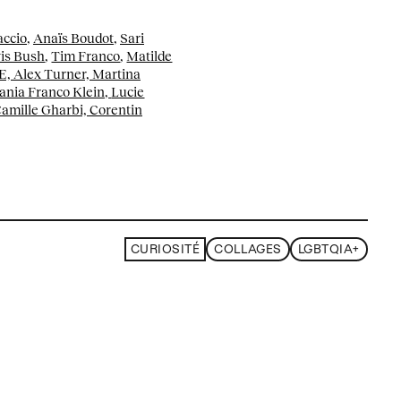
accio
,
Anaïs Boudot
,
Sari
is Bush
,
Tim Franco
,
Matilde
E,
Alex Turner,
Martina
ania Franco Klein,
Lucie
amille Gharbi,
Corentin
CURIOSITÉ
COLLAGES
LGBTQIA+