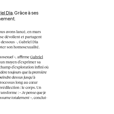
iel Dia
. Grâce à ses
inement.
nous avons lancé, en mars
 se dévoilent et partagent
-dessous –, Gabriel Dia
epter son homosexualité.
omosexuel »,
affirme
Gabriel
ie un moyen d’exprimer sa
champ d’exploration infini où
sidère toujours que la première
, peindre dessus jusqu’à
n processus long au cœur
rédilection : le corps. Un
 transforme :
« Je pense que je
’assume totalement »
, conclut-