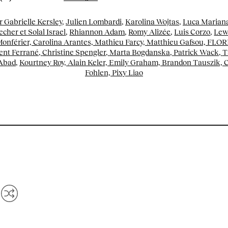
r Gabrielle Kersley
,
Julien Lombardi
,
Karolina Wojtas
,
Luca Marian
cher et Solal Israel
,
Rhiannon Adam
,
Romy Alizée
,
Luis Corzo
,
Lew
Monférier,
Carolina Arantes,
Mathieu Farcy,
Matthieu Gafsou,
FLOR
ent Ferrané,
Christine Spengler,
Marta Bogdanska,
Patrick Wack,
T
 Abad
,
Kourtney Roy,
Alain Keler,
Emily Graham,
Brandon Tauszik,
C
Fohlen,
Pixy Liao