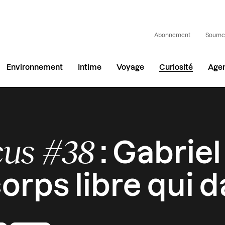
Abonnement
Soumet
Environnement
Intime
Voyage
Curiosité
Age
cus #38
: Gabriel
corps libre qui 