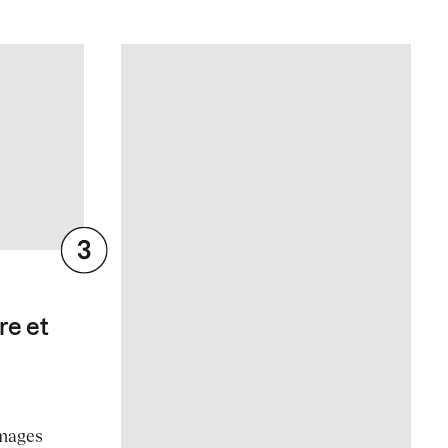
re et
images