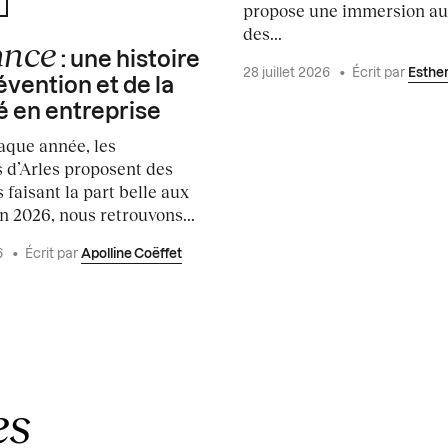
É
propose une immersion a
des...
ance
: une histoire
28 juillet 2026
•
Écrit par
Esthe
évention et de la
é en entreprise
que année, les
 d’Arles proposent des
 faisant la part belle aux
n 2026, nous retrouvons...
6
•
Écrit par
Apolline Coëffet
es