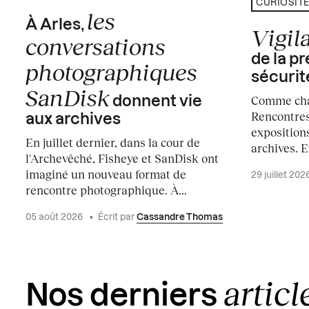
CURIOSIT
les
À Arles,
Vigil
conversations
de la pr
photographiques
sécurit
SanDisk
Comme cha
donnent vie
Rencontres
aux archives
expositions
En juillet dernier, dans la cour de
archives. E
l'Archevêché, Fisheye et SanDisk ont
imaginé un nouveau format de
29 juillet 202
rencontre photographique. À...
05 août 2026
•
Écrit par
Cassandre Thomas
articl
Nos derniers