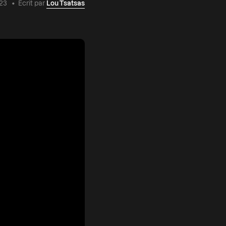
023
•
Écrit par
Lou Tsatsas