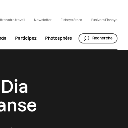
tre votre travail
Newsletter
Fisheye Store
L'univers Fisheye
nda
Participez
Photosphère
Recherche
 Dia
danse