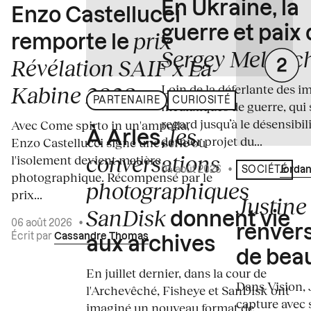
En Ukraine, la
Enzo Castellucci
guerre et paix
prix
remporte le
Sergey Melnitc
Révélation SAIF x La
Loin de la déferlante des i
Kabine 2026
PARTENAIRE
CURIOSITÉ
médiatiques de guerre, qui 
regard jusqu’à le désensibili
Avec Come spirto in un'ampolla,
les
À Arles,
dernier projet du...
Enzo Castellucci signe une série où
conversations
l'isolement devient matière
04 août 2026
•
Écrit par
Jordan
SOCIÉTÉ
photographique. Récompensé par le
photographiques
prix...
Justine 
SanDisk
donnent vie
06 août 2026
•
renvers
Écrit par
Cassandre Thomas
aux archives
de bea
En juillet dernier, dans la cour de
Dans Vision, 
l'Archevêché, Fisheye et SanDisk ont
capture avec s
imaginé un nouveau format de