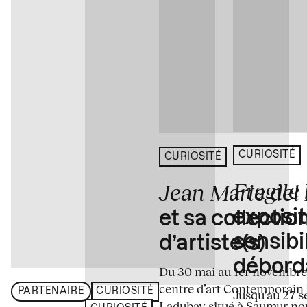
CURIOSITÉ
CURIOSITÉ
Fragile
Jean Marie del
exposit
et sa collectio
sensibi
d’artiste(s)
débord
Du 30 mai au 1er novembre
centre d’art Contemporain
PARTENAIRE
CURIOSITÉ
Jusqu'au 27 s
Ladubay situé à Saumur no