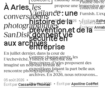
CURIOSITÉ
Paume ouvre s
les
propose une immersion au
À Arles,
collection de
Vigilance
des...
: une
Furnish. L'exp
conversations
histoire de la
28 juillet 2026
•
Écrit par
Esth
photographiques
21 juillet 2026
Écrit par
Annab
prévention et de la
SanDisk
donnent vie
sécurité en
aux archives
entreprise
En juillet dernier, dans la cour de
Comme chaque année, les
l'Archevêché, Fisheye et SanDisk ont
Rencontres d’Arles proposent des
imaginé un nouveau format de
expositions faisant la part belle aux
rencontre photographique. À...
archives. En 2026, nous retrouvons...
05 août 2026
•
29 juillet 2026
•
Écrit par
Apolline Coëffet
Écrit par
Cassandre Thomas