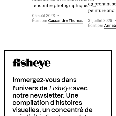
en prenant so
rencontre photographique. À...
peinture ancie
05 août 2026
•
Écrit par
Cassandre Thomas
31 juillet 2026
Écrit par
Annab
Immergez-vous dans
Fisheye
l'univers de
avec
notre newsletter. Une
compilation d'histoires
visuelles, un concentré de