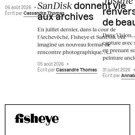
Justine 
SanDisk
donnent vie
06 août 2026
•
renvers
Écrit par
Cassandre Thomas
aux archives
de bea
En juillet dernier, dans la cour de
Dans Vision, 
l'Archevêché, Fisheye et SanDisk ont
capture avec s
imaginé un nouveau format de
en prenant so
rencontre photographique. À...
peinture ancie
05 août 2026
•
Écrit par
Cassandre Thomas
31 juillet 2026
Écrit par
Annab