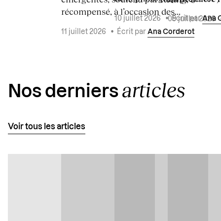
récompensé, à l’occasion des...
10 juillet 2026
•
Écrit par
Ana 
09 juillet 2026
11 juillet 2026
•
Écrit par
Ana Corderot
articles
Nos derniers
Voir tous les articles