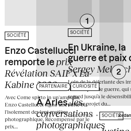
SOCIÉTÉ
SOCIÉTÉ
En Ukraine, la
Enzo Castellucci
guerre et paix
prix
remporte le
Sergey Melnitc
Révélation SAIF x La
Loin de la déferlante des i
Kabine 2026
PARTENAIRE
CURIOSITÉ
médiatiques de guerre, qui 
regard jusqu’à le désensibili
Avec Come spirto in un'ampolla,
les
À Arles,
dernier projet du...
Enzo Castellucci signe une série où
conversations
l'isolement devient matière
04 août 2026
•
Écrit par
Jordan
SOCIÉTÉ
photographique. Récompensé par le
photographiques
prix...