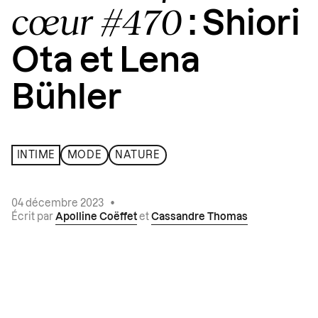
cœur #470
: Shiori
Ota et Lena
Bühler
INTIME
MODE
NATURE
04 décembre 2023
•
Écrit par
Apolline Coëffet
et
Cassandre Thomas