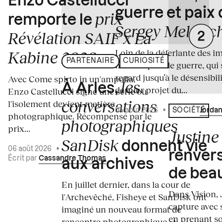
Enzo Castellucci
guerre et paix
prix
remporte le
Sergey Melnitc
Révélation SAIF x La
Loin de la déferlante des i
Kabine 2026
PARTENAIRE
CURIOSITÉ
médiatiques de guerre, qui 
regard jusqu’à le désensibili
Avec Come spirto in un'ampolla,
les
À Arles,
dernier projet du...
Enzo Castellucci signe une série où
conversations
l'isolement devient matière
04 août 2026
•
Écrit par
Jordan
SOCIÉTÉ
photographique. Récompensé par le
photographiques
prix...
Justine 
SanDisk
donnent vie
06 août 2026
•
renvers
Écrit par
Cassandre Thomas
aux archives
de bea
En juillet dernier, dans la cour de
Dans Vision, 
l'Archevêché, Fisheye et SanDisk ont
capture avec s
imaginé un nouveau format de
en prenant so
rencontre photographique. À...