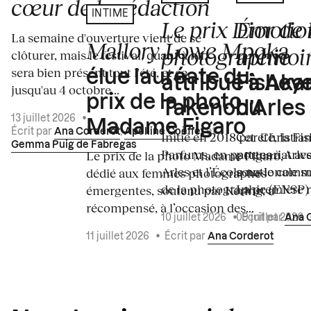
cœur de la rédaction
INTIME
Le prix Dior de 
Émotion
La semaine d'ouverture vient de se
Mallory Lowe Mpoka
photographie
mémoir
clôturer, mais le festival, quant à lui,
sera bien présent tout l'été, et ce,
élue lauréate du
attribué à Akar
Fisheye
jusqu'au 4 octobre...
prix de la photo
Takenobu
d’Arles
13 juillet 2026
•
Madame Figaro
Écrit par
Ana Corderot
,
Apolline Coëffet
et
Initié en 2018 par Christia
Cet été, la Fi
Gemma Puig de Fabregas
Parfums, en partenariat a
portes à Arle
Le prix de la photo Madame Figaro,
Arles et l’École nationale 
sous le commi
dédié aux femmes photographes
de la photographie (ENSP) l
La première ré
émergentes, soutenu par Kering, a
récompensé, à l’occasion des...
10 juillet 2026
•
Écrit par
Ana 
09 juillet 2026
11 juillet 2026
•
Écrit par
Ana Corderot