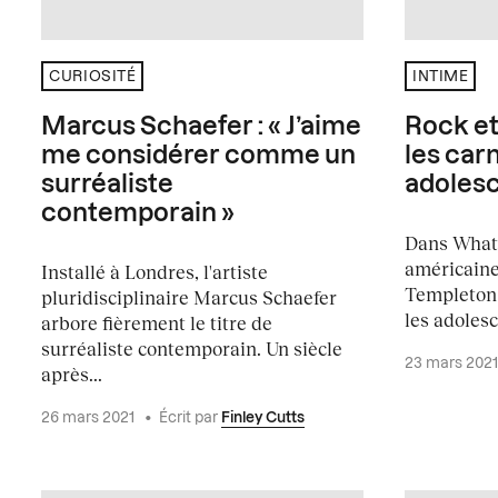
CURIOSITÉ
INTIME
Marcus Schaefer : « J’aime
Rock e
me considérer comme un
les car
surréaliste
adoles
contemporain »
Dans What 
américaine
Installé à Londres, l'artiste
Templeton 
pluridisciplinaire Marcus Schaefer
les adolesc
arbore fièrement le titre de
surréaliste contemporain. Un siècle
23 mars 202
après...
26 mars 2021
•
Écrit par
Finley Cutts