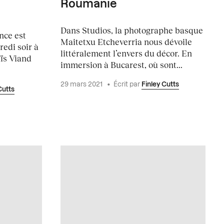
Roumanie
Dans Studios, la photographe basque
nce est
Maitetxu Etcheverria nous dévoile
edi soir à
littéralement l’envers du décor. En
aïs Viand
immersion à Bucarest, où sont...
29 mars 2021
•
Écrit par
Finley Cutts
Cutts