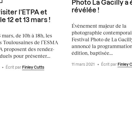
Photo La Gacilly a 
révélée !
isiter l’ETPA et
e 12 et 13 mars !
Évènement majeur de la
photographie contemporain
3 mars, de 10h à 18h, les
Festival Photo de La Gacill
s Toulousaines de l’ESMA
annoncé la programmation
PA proposent des rendez-
édition, baptisée...
duels pour présenter...
11 mars 2021
•
Écrit par
Finley 
•
Écrit par
Finley Cutts