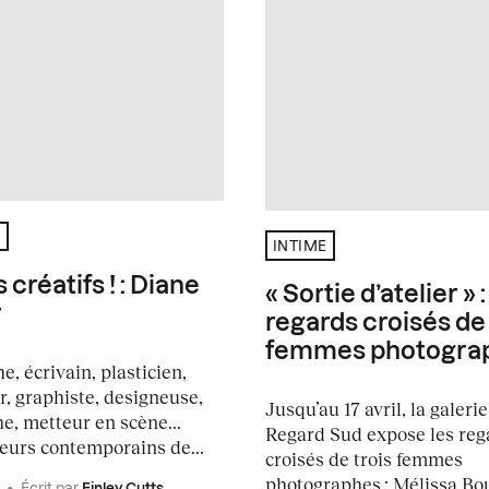
É
INTIME
créatifs ! : Diane
« Sortie d’atelier » :
r
regards croisés de 
femmes photogra
, écrivain, plasticien,
r, graphiste, designeuse,
Jusqu’au 17 avril, la galeri
e, metteur en scène...
Regard Sud expose les reg
eurs contemporains de...
croisés de trois femmes
photographes : Mélissa Bo
•
Écrit par
Finley Cutts