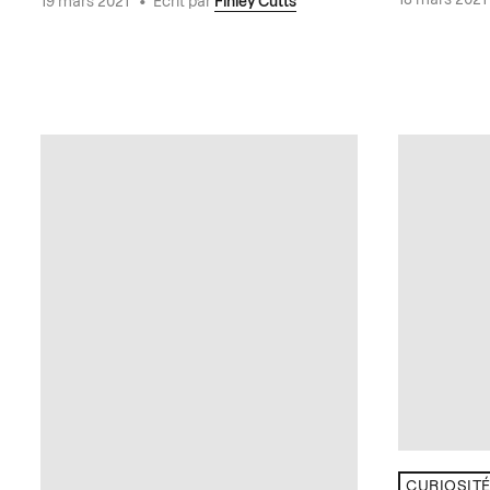
19 mars 2021
•
Écrit par
Finley Cutts
CURIOSIT