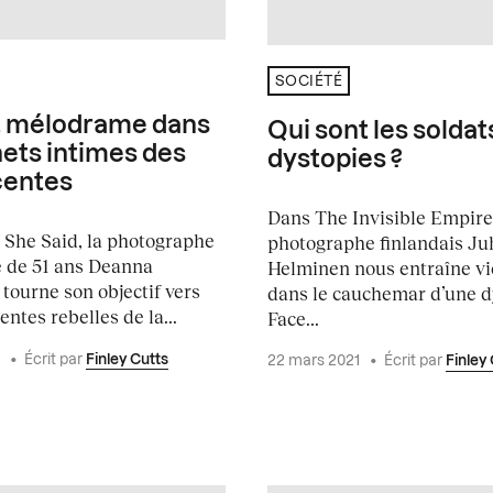
SOCIÉTÉ
t mélodrame dans
Qui sont les soldat
nets intimes des
dystopies ?
centes
Dans The Invisible Empire,
She Said, la photographe
photographe finlandais Ju
 de 51 ans Deanna
Helminen nous entraîne v
tourne son objectif vers
dans le cauchemar d’une d
entes rebelles de la...
Face...
1
•
Écrit par
Finley Cutts
22 mars 2021
•
Écrit par
Finley