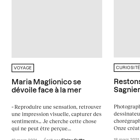
CURIOSIT
VOYAGE
Restons 
Maria Maglionico se
Sagnie
dévoile face à la mer
Photographe
« Reproduire une sensation, retrouver
dessinateu
une impression visuelle, capturer des
chorégraph
sentiments… Je cherche cette chose
Onze créat
qui ne peut être perçue...
18 mars 2021