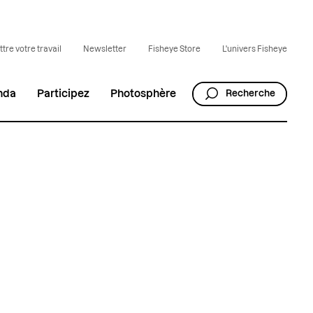
tre votre travail
Newsletter
Fisheye Store
L'univers Fisheye
nda
Participez
Photosphère
Recherche