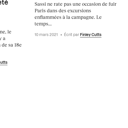
été
Sassi ne rate pas une occasion de fuir
Paris dans des excursions
enflammées à la campagne. Le
temps...
e, le
10 mars 2021
•
Écrit par
Finley Cutts
y a
 de sa 18e
Cutts