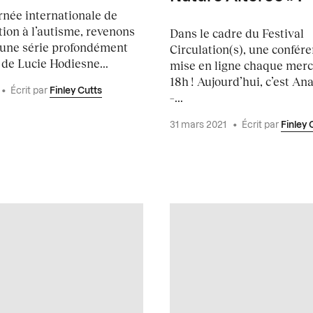
rnée internationale de
tion à l’autisme, revenons
Dans le cadre du Festival
– une série profondément
Circulation(s), une confére
de Lucie Hodiesne...
mise en ligne chaque mercr
18h ! Aujourd’hui, c’est An
•
Écrit par
Finley Cutts
–...
31 mars 2021
•
Écrit par
Finley 