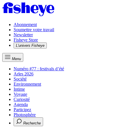
Abonnement
Soumettre votre travail
Newsletter
Fisheye Store
L'univers Fisheye
Menu
Numéro #77 : festivals d’été
Arles 2026
Société
Environnement
Intime
Voyage
Curiosité
Agenda
Participez
Photosphère
Recherche