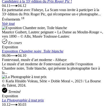
Candidatez à la 33ᵉ édition du
Prix Roger Pic
!
04.11
04.12
En partenariat avec Fisheye, La Scam vous invite à participer à la
33ᵉ édition du Prix Roger Pic, qui récompense un·e photographe...
18
Événements
Voir tout
Maurice Guibert, Lautrec peignant « La Danse au Moulin-Rouge »,
vers 1890 – © Albi, Musée Toulouse-Lautrec
En cours
Exposition
Exposition
Chambre noire, Toile blanche
06.06
04.10
Fontevraud, musée d’art moderne - Abbaye
Le musée d’art moderne de Fontevraud accueille l’exposition
Chambre noire, Toile blanche, qui présente la photographie face à
la...
© Karla Hiraldo Voleau, Série « Doble Moral », 2023 / La Bourse
du Talent, 2024.
Terminé
Exposition
La Photographie à tout prix
10.12
30.03