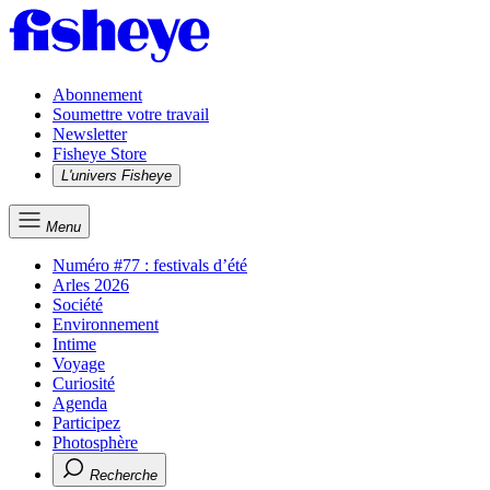
Abonnement
Soumettre votre travail
Newsletter
Fisheye Store
L'univers Fisheye
Menu
Numéro #77 : festivals d’été
Arles 2026
Société
Environnement
Intime
Voyage
Curiosité
Agenda
Participez
Photosphère
Recherche