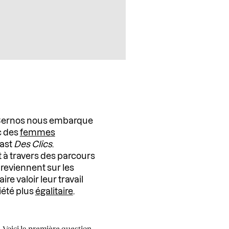
Bernos nous embarque
c des
femmes
ast
Des Clics
.
t à travers des parcours
 reviennent sur les
e valoir leur travail
iété plus
égalitaire
.
. Voici la première question