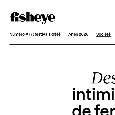
Numéro #77 : festivals d’été
Arles 2026
Société
Des
intim
de f