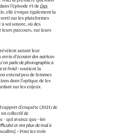
dans l’épisode #1 de
Des
uis, elle évoque également la
sorti sur les plateformes
à soi sonore, où des
 leurs parcours, sur leurs
 révèlent autant leur
s envie d’écouter des autrices
qu’on parle de photographie à
 et froid
» soutient la
o, on entend peu de femmes
ons dans l’optique de les
tardant sur les enjeux
d rapport d’enquête (2021) de
 un collectif de
e – qui avance que «
les
iculté et ont plus de mal à
sculins].
» Pour les trois