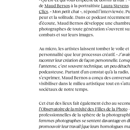
de
Maud Bersos
à la portraitiste
Laura Stevens
Clics
. «
Mon petit chat
», répond l’interviewée. P
peur et la solitude. Dans ce podcast récemment 
d’écoute, Maud Bernos développe une chambre 
photographes de toute génération s’ouvrent sur
combats et sur leurs images.
Au micro, les artistes laissent tomber le voile et
personnalité que leur processus créatif. «
J’avai
raconter leur création de façon personnelle. Lors
l’antenne, c’est souvent technique, un peu détaché
podcasteuse. Partant d’un constat qu’à la radi
s’exprimer, Maud Bernos a conçu des conversati
visibiliser dans le milieu artistique tout en s’at
sociétaux de notre temps.
Cet état des lieux fait également écho au secon
l’Observatoire de la mixité
des Filles de la Photo
–
professionnelles de la sphère de la photographi
femmes photographes se sentent davantage en diff
promouvoir leur travail [que leurs homologues ma