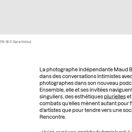
15-18 © Sara Imloul
La photographe indépendante Maud 
dans des conversations intimistes ave
photographes dans son nouveau podc
Ensemble, elle et ses invitées naviguen
singuliers, des esthétiques
plurielles
et
combats qu’elles mènent autant pour fair
d’artistes que pour tendre vers une soc
Rencontre.
«
Qu’est-ce qui vous empêche de dormir la nuit ?
»