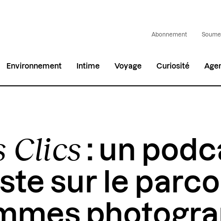
Abonnement
Soumet
Environnement
Intime
Voyage
Curiosité
Age
 Clics
: un podc
iste sur le parc
emmes photogr