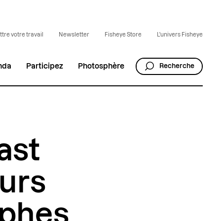
tre votre travail
Newsletter
Fisheye Store
L'univers Fisheye
nda
Participez
Photosphère
Recherche
ast
ours
aphes