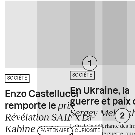
SOCIÉTÉ
SOCIÉTÉ
En Ukraine, la
Enzo Castellucci
guerre et paix
prix
remporte le
Sergey Melnitc
Révélation SAIF x La
Loin de la déferlante des i
Kabine 2026
PARTENAIRE
CURIOSITÉ
médiatiques de guerre, qui 