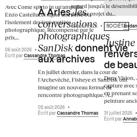
regard jusqu’à le désensibili
Avec Come spirto in un'ampolla,
les
À Arles,
dernier projet du...
Enzo Castellucci signe une série où
conversations
l'isolement devient matière
04 août 2026
•
Écrit par
Jordan
SOCIÉTÉ
photographique. Récompensé par le
photographiques
prix...
Justine 
SanDisk
donnent vie
06 août 2026
•
renvers
Écrit par
Cassandre Thomas
aux archives
de bea
En juillet dernier, dans la cour de
Dans Vision, 
l'Archevêché, Fisheye et SanDisk ont
capture avec s
imaginé un nouveau format de
en prenant so
rencontre photographique. À...
peinture ancie
05 août 2026
•
Écrit par
Cassandre Thomas
31 juillet 2026
Écrit par
Annab