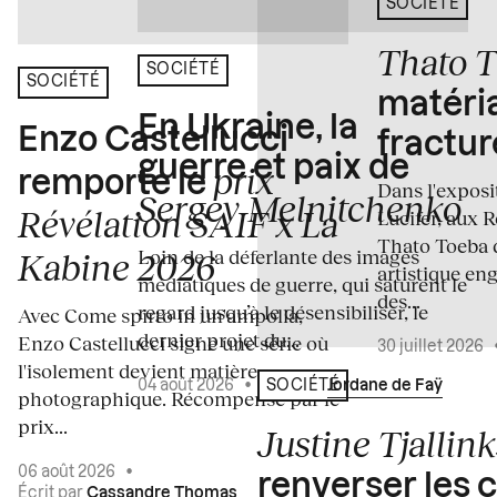
SOCIÉTÉ
Thato 
SOCIÉTÉ
SOCIÉTÉ
matéria
En Ukraine, la
Enzo Castellucci
fractur
guerre et paix de
prix
remporte le
Dans l'expos
Sergey Melnitchenko
Révélation SAIF x La
Lucifer, aux 
Thato Toeba 
Loin de la déferlante des images
Kabine 2026
artistique en
médiatiques de guerre, qui saturent le
des...
regard jusqu’à le désensibiliser, le
Avec Come spirto in un'ampolla,
dernier projet du...
Enzo Castellucci signe une série où
30 juillet 2026
l'isolement devient matière
04 août 2026
•
Écrit par
Jordane de Faÿ
SOCIÉTÉ
photographique. Récompensé par le
prix...
Justine Tjallink
06 août 2026
•
renverser les 
Écrit par
Cassandre Thomas