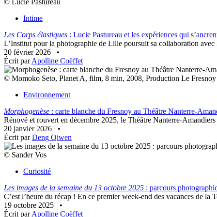
© Lucie Pastureau
Intime
Les Corps élastiques
: Lucie Pastureau et les expériences qui s’ancrent
L’Institut pour la photographie de Lille poursuit sa collaboration ave
20 février 2026
•
Écrit par
Apolline Coëffet
© Momoko Seto, Planet A, film, 8 min, 2008, Production Le Fresnoy -
Environnement
Morphogenèse
: carte blanche du Fresnoy au Théâtre Nanterre-Aman
Rénové et rouvert en décembre 2025, le Théâtre Nanterre-Amandiers in
20 janvier 2026
•
Écrit par
Deng Qiwen
© Sander Vos
Curiosité
Les images de la semaine du 13 octobre 2025
: parcours photograph
C’est l’heure du récap ! En ce premier week-end des vacances de la To
19 octobre 2025
•
Écrit par
Apolline Coëffet