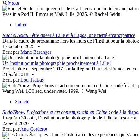
Voir tout
Peas in a Pod II, Emma et Maë, Lille, 2025. © Rachel Seidu
Intime
Rachel Seidu
: être queer à Lille et à Lagos, une fierté émancipatrice
Dans le cadre du programme hors les murs de l’Institut pour la photogra
17 octobre 2025
•
Écrit par
Marie Baranger
Un Institut pour la photographie prochainement à Lille !
Projet initié en septembre 2017 par la Région Hauts-de-France, en colla
21 août 2018
•
Écrit par
Lou Tsatsas
Wang Wei, 1/30 sec. underwater, 1999. © Wang Wei
Société
Slide/Show. Projections et art contemporain en Chine
: ode à la diapo
Jusqu’au 30 août, l’Institut pour la photographie de Lille fait escale
22 avril 2026
•
Écrit par
Ana Corderot