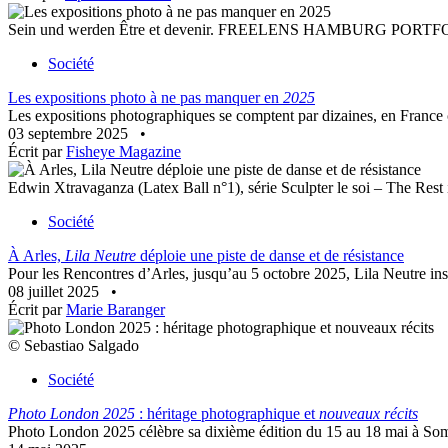
Sein und werden Être et devenir. FREELENS HAMBURG PORTF
Société
Les expositions photo à ne pas manquer en
2025
Les expositions photographiques se comptent par dizaines, en France co
03 septembre 2025
•
Écrit par
Fisheye Magazine
Edwin Xtravaganza (Latex Ball n°1), série Sculpter le soi – The Rest i
Société
À Arles,
Lila Neutre
déploie une piste de danse et de résistance
Pour les Rencontres d’Arles, jusqu’au 5 octobre 2025, Lila Neutre insta
08 juillet 2025
•
Écrit par
Marie Baranger
© Sebastiao Salgado
Société
Photo London 2025
: héritage photographique et
nouveaux récits
Photo London 2025 célèbre sa dixième édition du 15 au 18 mai à Some