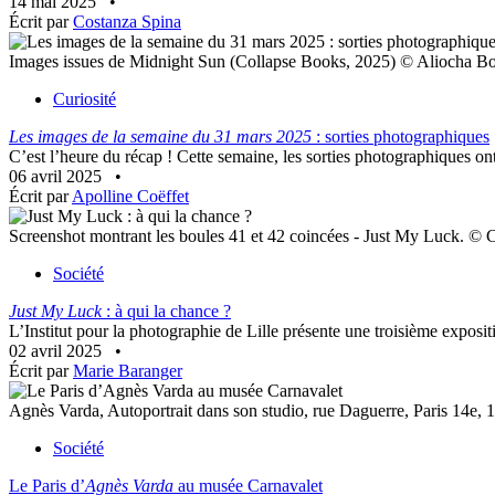
14 mai 2025
•
Écrit par
Costanza Spina
Images issues de Midnight Sun (Collapse Books, 2025) © Aliocha Bo
Curiosité
Les images de la semaine du 31 mars 2025
: sorties photographiques
C’est l’heure du récap ! Cette semaine, les sorties photographiques ont
06 avril 2025
•
Écrit par
Apolline Coëffet
Screenshot montrant les boules 41 et 42 coincées - Just My Luck. © 
Société
Just My Luck
: à qui la chance ?
L’Institut pour la photographie de Lille présente une troisième exposit
02 avril 2025
•
Écrit par
Marie Baranger
Agnès Varda, Autoportrait dans son studio, rue Daguerre, Paris 14e
Société
Le Paris d’
Agnès Varda
au musée Carnavalet