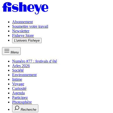
Abonnement
Soumettre votre travail
Newsletter
Fisheye Store
L'univers Fisheye
Menu
Numéro #77 : festivals d’été
Arles 2026
Société
Environnement
Intime
Voyage
Curiosité
Agenda
Participez
Photosphère
Recherche