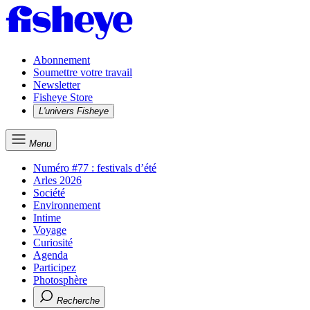
Abonnement
Soumettre votre travail
Newsletter
Fisheye Store
L'univers Fisheye
Menu
Numéro #77 : festivals d’été
Arles 2026
Société
Environnement
Intime
Voyage
Curiosité
Agenda
Participez
Photosphère
Recherche