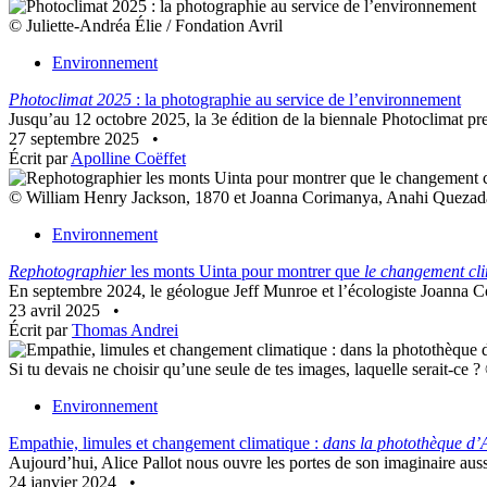
© Juliette-Andréa Élie / Fondation Avril
Environnement
Photoclimat 2025
: la photographie au service de l’environnement
Jusqu’au 12 octobre 2025, la 3e édition de la biennale Photoclimat pren
27 septembre 2025
•
Écrit par
Apolline Coëffet
© William Henry Jackson, 1870 et Joanna Corimanya, Anahi Quezada
Environnement
Rephotographier
les monts Uinta pour montrer que
le changement cl
En septembre 2024, le géologue Jeff Munroe et l’écologiste Joanna Co
23 avril 2025
•
Écrit par
Thomas Andrei
Si tu devais ne choisir qu’une seule de tes images, laquelle serait-ce ?
Environnement
Empathie, limules et changement climatique :
dans la photothèque d’A
Aujourd’hui, Alice Pallot nous ouvre les portes de son imaginaire aussi
24 janvier 2024
•