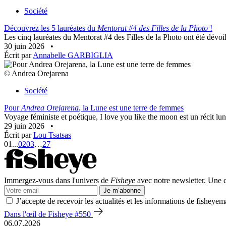
Société
Découvrez les 5 lauréates du
Mentorat #4 des Filles de la Photo
!
Les cinq lauréates du Mentorat #4 des Filles de la Photo ont été dévoil
30 juin 2026
•
Écrit par
Annabelle GARBIGLIA
© Andrea Orejarena
Société
Pour
Andrea Orejarena
, la Lune est une terre de femmes
Voyage féministe et poétique, I love you like the moon est un récit lun
29 juin 2026
•
Écrit par
Lou Tsatsas
01
...
02
03
…
27
Immergez-vous dans l'univers de
Fisheye
avec notre newsletter. Une co
Je m’abonne
J’accepte de recevoir les actualités et les informations de fisheyem
Dans l'œil de Fisheye #550
06.07.2026