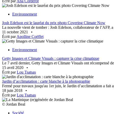
Écrit par
Ana Corderot
Environnement
Josh Edelson est le lauréat du prix photo Covering Climate Now
La nouvelle vient de tomber : Josh Edelson, collaborateur de l’AFP, a 
11 octobre 2021
•
Écrit par
Apolline Coëffet
Environnement
Getty Images et Climate Visuals : capturer la crise climatique
Le 7 avril dernier, Getty Images et Climate Visuals ont récompensé deu
15 avril 2020
•
Écrit par
Lou Tsatsas
Jardin d’acclimatation : carte blanche à la photographie
Fermé pour travaux jusqu'au 1er juin, le Jardin d’acclimatation a fait ap
18 juin 2018
•
Écrit par
Lou Tsatsas
© Jordan Beal
Société