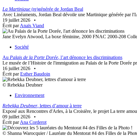
La Martinique
(re)générée de Jordan Beal
Avec Linéaments, Jordan Beal dévoile une Martinique générée par l'IA. T
19 juillet 2026
•
Écrit par
Anaïs Viand
Jane Evelyn Atwood, La boxe féminine, 2000 FNAC 2000-208 Collect
Société
Au
Palais de la Porte Dorée
, l’art dénonce les discriminations
Le musée de l’Histoire de l'immigration au Palais de la Porte Dorée p
16 juillet 2026
•
Écrit par
Esther Baudoin
© Rebekka Deubner
Environnement
Rebekka Deubner
, lettres d’amour à terre
Exposé aux Rencontres d'Arles, à la Croisière, le projet La terre amo
09 juillet 2026
•
Écrit par
Ana Corderot
© Shanna Warocquier / Lauréate du Mentorat #4 des Filles de la Phot