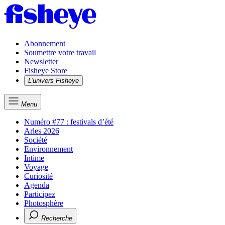
Abonnement
Soumettre votre travail
Newsletter
Fisheye Store
L'univers Fisheye
Menu
Numéro #77 : festivals d’été
Arles 2026
Société
Environnement
Intime
Voyage
Curiosité
Agenda
Participez
Photosphère
Recherche