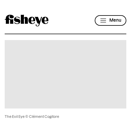
Menu
The Evil Eye © Clément Cogitore