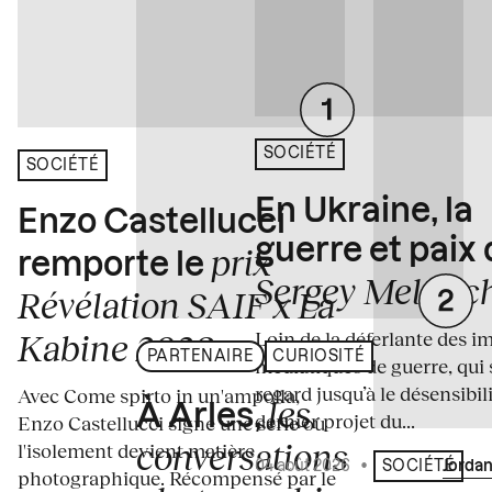
SOCIÉTÉ
SOCIÉTÉ
En Ukraine, la
Enzo Castellucci
guerre et paix
prix
remporte le
Sergey Melnitc
Révélation SAIF x La
Loin de la déferlante des i
Kabine 2026
PARTENAIRE
CURIOSITÉ
médiatiques de guerre, qui 
regard jusqu’à le désensibili
Avec Come spirto in un'ampolla,
les
À Arles,
dernier projet du...
Enzo Castellucci signe une série où
conversations
l'isolement devient matière
04 août 2026
•
Écrit par
Jordan
SOCIÉTÉ
photographique. Récompensé par le