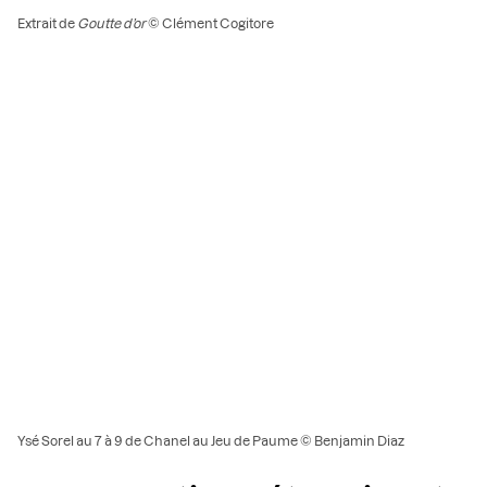
Extrait de
Goutte d’or
© Clément Cogitore
Ysé Sorel au 7 à 9 de Chanel au Jeu de Paume © Benjamin Diaz