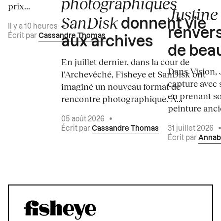
photographiques
prix...
Justine 
SanDisk
donnent vie
Il y a 10 heures
•
renvers
Écrit par
Cassandre Thomas
aux archives
de bea
En juillet dernier, dans la cour de
Dans Vision, 
l'Archevêché, Fisheye et SanDisk ont
capture avec s
imaginé un nouveau format de
en prenant so
rencontre photographique. À...
peinture ancie
05 août 2026
•
Écrit par
Cassandre Thomas
31 juillet 2026
Écrit par
Annab