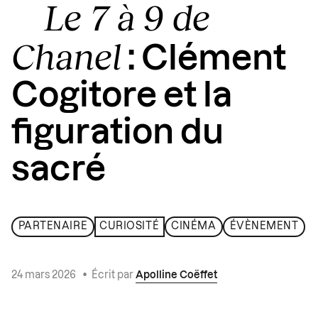
Le 7 à 9 de
Chanel
: Clément
Cogitore et la
figuration du
sacré
PARTENAIRE
CURIOSITÉ
CINÉMA
ÉVÈNEMENT
24 mars 2026
•
Écrit par
Apolline Coëffet