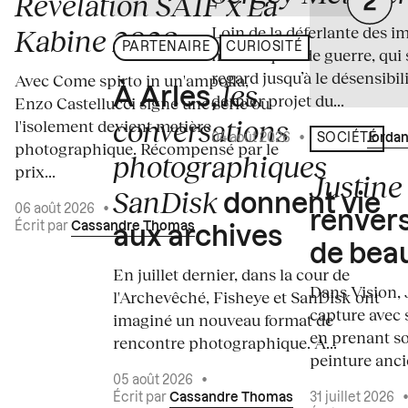
Révélation SAIF x La
Loin de la déferlante des i
Kabine 2026
PARTENAIRE
CURIOSITÉ
médiatiques de guerre, qui 
regard jusqu’à le désensibili
Avec Come spirto in un'ampolla,
les
À Arles,
dernier projet du...
Enzo Castellucci signe une série où
conversations
l'isolement devient matière
04 août 2026
•
Écrit par
Jordan
SOCIÉTÉ
photographique. Récompensé par le
photographiques
prix...
Justine 
SanDisk
donnent vie
06 août 2026
•
renvers
Écrit par
Cassandre Thomas
aux archives
de bea
En juillet dernier, dans la cour de
Dans Vision, 
l'Archevêché, Fisheye et SanDisk ont
capture avec s
imaginé un nouveau format de
en prenant so
rencontre photographique. À...
peinture ancie
05 août 2026
•
Écrit par
Cassandre Thomas
31 juillet 2026