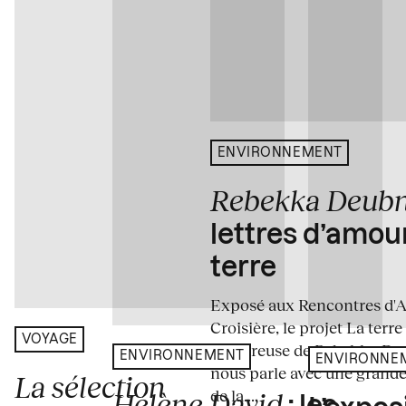
ENVIRONNEMENT
Rebekka Deub
lettres d’amou
terre
Exposé aux Rencontres d'Arl
Croisière, le projet La terre
VOYAGE
amoureuse de Rebekka De
ENVIRONNEMENT
ENVIRONNE
nous parle avec une grande
La sélection
de la...
Hélène David