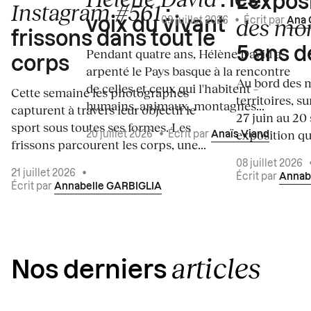
: les
L’expos
Instagram #561
:
des mo
voix du vivant
09 juillet 2026
•
Écrit par
Ana 
frissons dans tout le
5 ans d
Pendant quatre ans, Hélène David a
corps
arpenté le Pays basque à la rencontre
Au bord des m
de celles et ceux qui l'habitent –
Cette semaine les photographes
territoires, s
humains, animaux, montagnes...
capturent à travers leur objectif le
27 juin au 20
sport sous toutes ses formes. Les
exposition qui
20 juillet 2026
•
Écrit par
Anaïs Viand
frissons parcourent les corps, une...
08 juillet 2026
21 juillet 2026
•
Écrit par
Annab
Écrit par
Annabelle GARBIGLIA
articles
Nos derniers