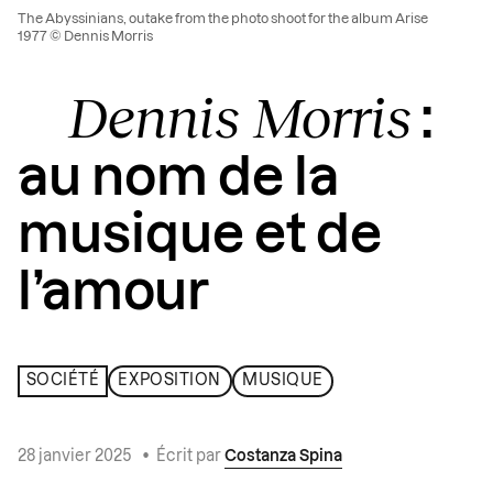
The Abyssinians, outake from the photo shoot for the album Arise
1977 © Dennis Morris
Dennis Morris
:
au nom de la
musique et de
l’amour
SOCIÉTÉ
EXPOSITION
MUSIQUE
28 janvier 2025
•
Écrit par
Costanza Spina