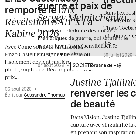
fractur
guerre et paix de
prix
remporte le
Dans l'expos
Sergey Melnitchenko
Révélation SAIF x La
Lucifer, aux 
Thato Toeba 
Loin de la déferlante des images
Kabine 2026
artistique en
médiatiques de guerre, qui saturent le
des...
regard jusqu’à le désensibiliser, le
Avec Come spirto in un'ampolla,
dernier projet du...
Enzo Castellucci signe une série où
30 juillet 2026
l'isolement devient matière
04 août 2026
•
Écrit par
Jordane de Faÿ
SOCIÉTÉ
photographique. Récompensé par le
prix...
Justine Tjallink
06 août 2026
•
renverser les 
Écrit par
Cassandre Thomas
de beauté
Dans Vision, Justine Tjalli
capture avec singularité la 
en prenant son inspiration