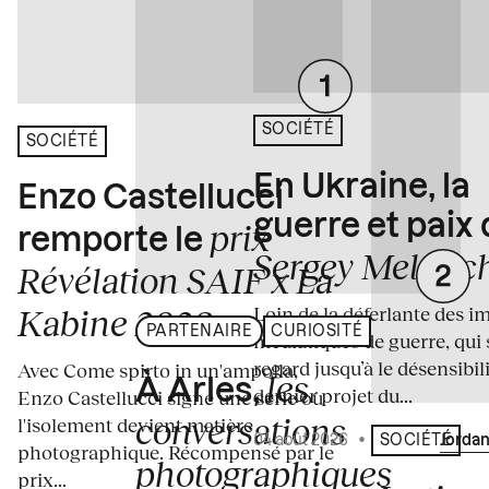
SOCIÉTÉ
SOCIÉTÉ
En Ukraine, la
Enzo Castellucci
guerre et paix
prix
remporte le
Sergey Melnitc
Révélation SAIF x La
Loin de la déferlante des i
Kabine 2026
PARTENAIRE
CURIOSITÉ
médiatiques de guerre, qui 
regard jusqu’à le désensibili
Avec Come spirto in un'ampolla,
les
À Arles,
dernier projet du...
Enzo Castellucci signe une série où
conversations
l'isolement devient matière
04 août 2026
•
Écrit par
Jordan
SOCIÉTÉ
photographique. Récompensé par le
photographiques
prix...