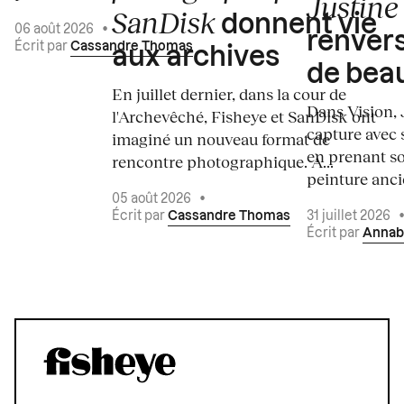
Justine 
SanDisk
donnent vie
06 août 2026
•
renvers
Écrit par
Cassandre Thomas
aux archives
de bea
En juillet dernier, dans la cour de
Dans Vision, 
l'Archevêché, Fisheye et SanDisk ont
capture avec s
imaginé un nouveau format de
en prenant so
rencontre photographique. À...
peinture ancie
05 août 2026
•
Écrit par
Cassandre Thomas
31 juillet 2026
Écrit par
Annab