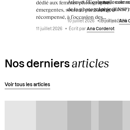
Arles et l’École nationale 
sous le commi
dédié aux femmes photographes
de la photographie (ENSP) l
La première ré
émergentes, soutenu par Kering, a
récompensé, à l’occasion des...
10 juillet 2026
•
Écrit par
Ana 
09 juillet 2026
11 juillet 2026
•
Écrit par
Ana Corderot
articles
Nos derniers
Voir tous les articles