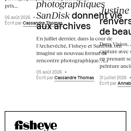
photographiques
prix...
Justine 
SanDisk
donnent vie
06 août 2026
•
renvers
Écrit par
Cassandre Thomas
aux archives
de bea
En juillet dernier, dans la cour de
Dans Vision, 
l'Archevêché, Fisheye et SanDisk ont
capture avec s
imaginé un nouveau format de
en prenant so
rencontre photographique. À...
peinture ancie
05 août 2026
•
Écrit par
Cassandre Thomas
31 juillet 2026
Écrit par
Annab