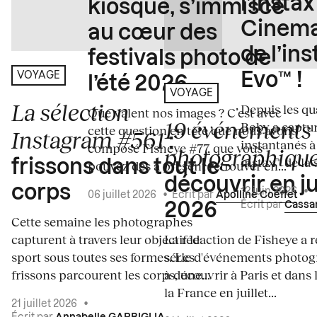
l’insta
kiosque, s’immisce
Cinema
au cœur des
de l’in
festivals photo de
Evo™ !
VOYAGE
l’été 2026
VOYAGE
La sélection
Depuis les qua
Que valent nos images ? C’est avec
19 événements
Boby a captur
cette question en tête que nous avons
Instagram #561
:
instantanés à 
composé Fisheye #77, que vous
photographiqu
instax™ de la s
frissons dans tout le
pouvez dès à présent retrouver en...
découvrir en ju
corps
12 juin 2026
•
06 juillet 2026
•
Écrit par
Apolline Coëffet
Écrit par
Cassa
2026
Cette semaine les photographes
capturent à travers leur objectif le
La rédaction de Fisheye a r
sport sous toutes ses formes. Les
série d'événements photo
frissons parcourent les corps, une...
à découvrir à Paris et dans 
la France en juillet...
21 juillet 2026
•