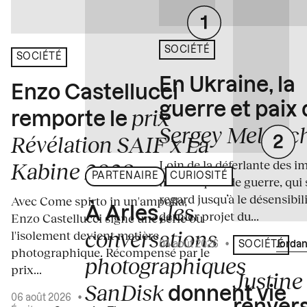
SOCIÉTÉ
SOCIÉTÉ
En Ukraine, la
Enzo Castellucci
guerre et paix
prix
remporte le
Sergey Melnitc
Révélation SAIF x La
Loin de la déferlante des i
Kabine 2026
PARTENAIRE
CURIOSITÉ
médiatiques de guerre, qui 
regard jusqu’à le désensibili
Avec Come spirto in un'ampolla,
les
À Arles,
dernier projet du...
Enzo Castellucci signe une série où
conversations
l'isolement devient matière
04 août 2026
•
Écrit par
Jordan
SOCIÉTÉ
photographique. Récompensé par le
photographiques
prix...
Justine 
SanDisk
donnent vie
06 août 2026
•