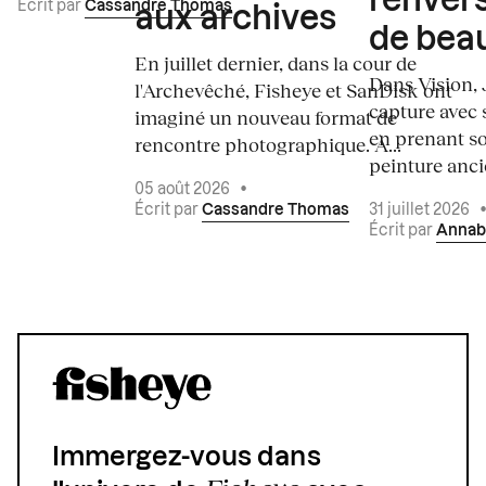
renvers
Écrit par
Cassandre Thomas
aux archives
de bea
En juillet dernier, dans la cour de
Dans Vision, 
l'Archevêché, Fisheye et SanDisk ont
capture avec s
imaginé un nouveau format de
en prenant so
rencontre photographique. À...
peinture ancie
05 août 2026
•
Écrit par
Cassandre Thomas
31 juillet 2026
Écrit par
Annab
Immergez-vous dans