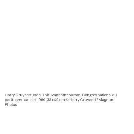
Harry Gruyaert, Inde, Thiruvananthapuram, Congrès national du
parti communiste, 1989, 33 x 49 cm © Harry Gruyaert / Magnum
Photos