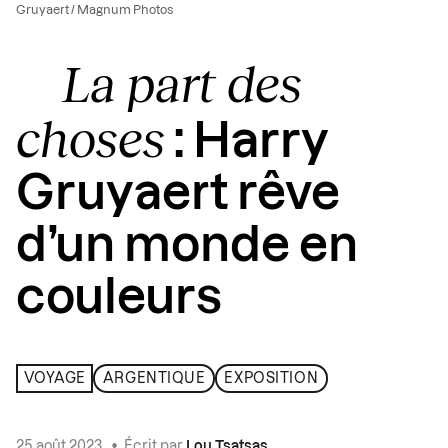
Gruyaert / Magnum Photos
La part des
choses
: Harry
Gruyaert rêve
d’un monde en
couleurs
VOYAGE
ARGENTIQUE
EXPOSITION
25 août 2023
•
Écrit par
Lou Tsatsas