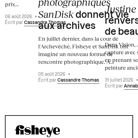
photographiques
prix...
Justine 
SanDisk
donnent vie
06 août 2026
•
renvers
Écrit par
Cassandre Thomas
aux archives
de bea
En juillet dernier, dans la cour de
Dans Vision, 
l'Archevêché, Fisheye et SanDisk ont
capture avec s
imaginé un nouveau format de
en prenant so
rencontre photographique. À...
peinture ancie
05 août 2026
•
Écrit par
Cassandre Thomas
31 juillet 2026
Écrit par
Annab