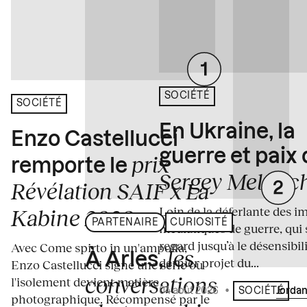
SOCIÉTÉ
SOCIÉTÉ
En Ukraine, la
Enzo Castellucci
guerre et paix
prix
remporte le
Sergey Melnitc
Révélation SAIF x La
Loin de la déferlante des i
Kabine 2026
PARTENAIRE
CURIOSITÉ
médiatiques de guerre, qui 
regard jusqu’à le désensibili
Avec Come spirto in un'ampolla,
les
À Arles,
dernier projet du...
Enzo Castellucci signe une série où
conversations
l'isolement devient matière
04 août 2026
•
Écrit par
Jordan
SOCIÉTÉ
photographique. Récompensé par le