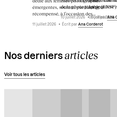
sous le commi
dédié aux femmes photographes
de la photographie (ENSP) l
La première ré
émergentes, soutenu par Kering, a
récompensé, à l’occasion des...
10 juillet 2026
•
Écrit par
Ana 
09 juillet 2026
11 juillet 2026
•
Écrit par
Ana Corderot
articles
Nos derniers
Voir tous les articles