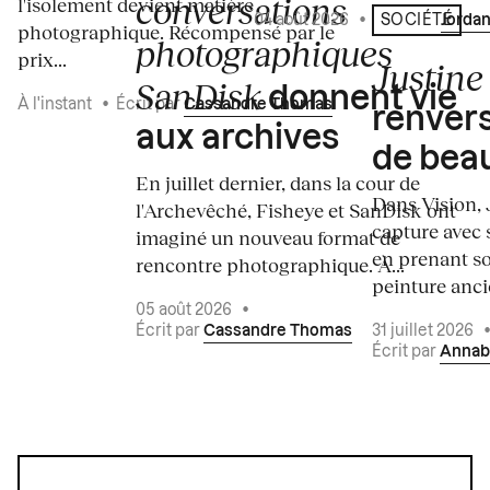
conversations
l'isolement devient matière
04 août 2026
•
Écrit par
Jordan
SOCIÉTÉ
photographique. Récompensé par le
photographiques
prix...
Justine 
SanDisk
donnent vie
À l'instant
•
Écrit par
Cassandre Thomas
renvers
aux archives
de bea
En juillet dernier, dans la cour de
Dans Vision, 
l'Archevêché, Fisheye et SanDisk ont
capture avec s
imaginé un nouveau format de
en prenant so
rencontre photographique. À...
peinture ancie
05 août 2026
•
Écrit par
Cassandre Thomas
31 juillet 2026
Écrit par
Annab