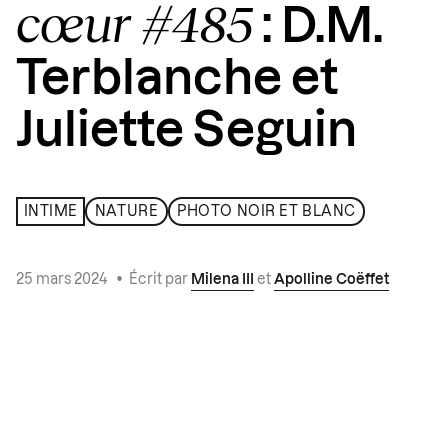
cœur #485
: D.M.
Terblanche et
Juliette Seguin
INTIME
NATURE
PHOTO NOIR ET BLANC
25 mars 2024
•
Écrit par
Milena III
et
Apolline Coëffet