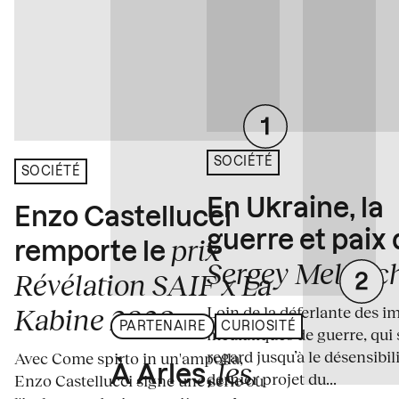
SOCIÉTÉ
SOCIÉTÉ
En Ukraine, la
Enzo Castellucci
guerre et paix
prix
remporte le
Sergey Melnitc
Révélation SAIF x La
Loin de la déferlante des i
Kabine 2026
PARTENAIRE
CURIOSITÉ
médiatiques de guerre, qui 
regard jusqu’à le désensibili
Avec Come spirto in un'ampolla,
les
À Arles,
dernier projet du...
Enzo Castellucci signe une série où