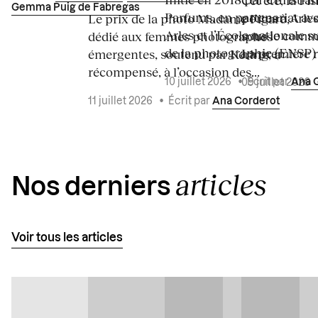
Gemma Puig de Fabregas
Parfums, en partenariat a
portes à Arle
Le prix de la photo Madame Figaro,
Arles et l’École nationale 
sous le commi
dédié aux femmes photographes
de la photographie (ENSP) l
La première ré
émergentes, soutenu par Kering, a
récompensé, à l’occasion des...
10 juillet 2026
•
Écrit par
Ana 
09 juillet 2026
11 juillet 2026
•
Écrit par
Ana Corderot
articles
Nos derniers
Voir tous les articles