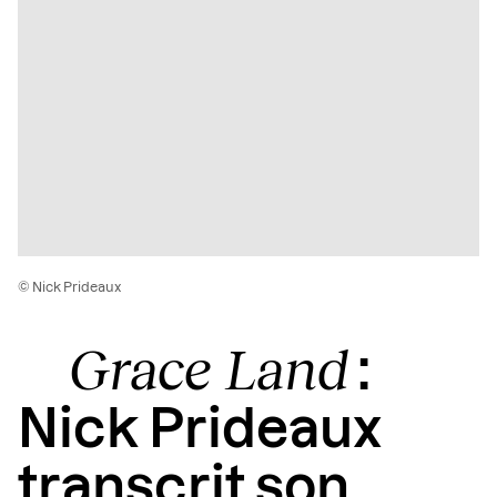
© Nick Prideaux
Grace Land
:
Nick Prideaux
transcrit son