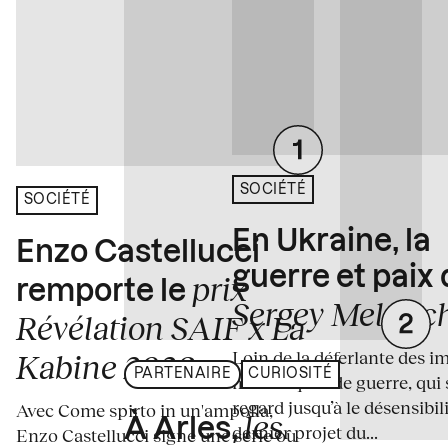
SOCIÉTÉ
SOCIÉTÉ
En Ukraine, la
Enzo Castellucci
guerre et paix
prix
remporte le
Sergey Melnitc
Révélation SAIF x La
Loin de la déferlante des i
Kabine 2026
PARTENAIRE
CURIOSITÉ
médiatiques de guerre, qui 
regard jusqu’à le désensibili
Avec Come spirto in un'ampolla,
les
À Arles,
dernier projet du...
Enzo Castellucci signe une série où