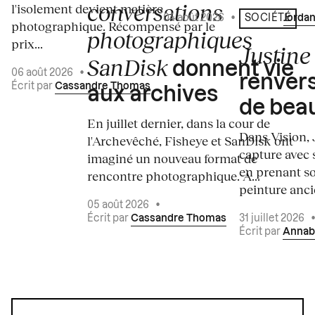
conversations
l'isolement devient matière
04 août 2026
•
Écrit par
Jordan
SOCIÉTÉ
photographique. Récompensé par le
photographiques
prix...
Justine 
SanDisk
donnent vie
06 août 2026
•
renvers
Écrit par
Cassandre Thomas
aux archives
de bea
En juillet dernier, dans la cour de
Dans Vision, 
l'Archevêché, Fisheye et SanDisk ont
capture avec s
imaginé un nouveau format de
en prenant so
rencontre photographique. À...
peinture ancie
05 août 2026
•
Écrit par
Cassandre Thomas
31 juillet 2026
Écrit par
Annab