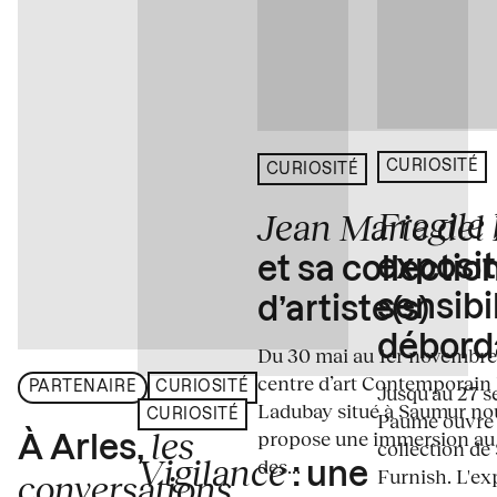
CURIOSITÉ
CURIOSITÉ
Fragile
Jean Marie del
exposit
et sa collectio
sensibi
d’artiste(s)
débord
Du 30 mai au 1er novembre
centre d’art Contemporain
PARTENAIRE
CURIOSITÉ
Jusqu'au 27 s
Ladubay situé à Saumur no
CURIOSITÉ
Paume ouvre s
les
propose une immersion au
À Arles,
collection de
Vigilance
des...
: une
Furnish. L'exp
conversations