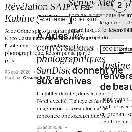
Sergey Melnitc
Révélation SAIF x La
Loin de la déferlante des i
Kabine 2026
PARTENAIRE
CURIOSITÉ
médiatiques de guerre, qui 
regard jusqu’à le désensibili
Avec Come spirto in un'ampolla,
les
À Arles,
dernier projet du...
Enzo Castellucci signe une série où
conversations
l'isolement devient matière
04 août 2026
•
Écrit par
Jordan
SOCIÉTÉ
photographique. Récompensé par le
photographiques
prix...
Justine 
SanDisk
donnent vie
06 août 2026
•
renvers
Écrit par
Cassandre Thomas
aux archives
de bea
En juillet dernier, dans la cour de
Dans Vision, 
l'Archevêché, Fisheye et SanDisk ont
capture avec s
imaginé un nouveau format de
en prenant so
rencontre photographique. À...
peinture ancie
05 août 2026
•