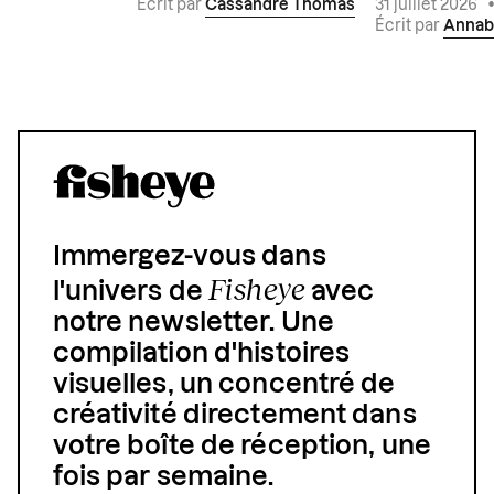
Écrit par
Cassandre Thomas
31 juillet 2026
Écrit par
Annab
Immergez-vous dans
Fisheye
l'univers de
avec
notre newsletter. Une
compilation d'histoires
visuelles, un concentré de
créativité directement dans
votre boîte de réception, une
fois par semaine.