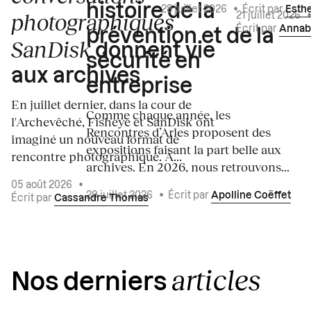
histoire de la
28 juillet 2026
•
Écrit par
Esth
photographiques
21 juillet 2026
Écrit par
Annab
prévention et de la
SanDisk
donnent vie
sécurité en
aux archives
entreprise
En juillet dernier, dans la cour de
Comme chaque année, les
l'Archevêché, Fisheye et SanDisk ont
Rencontres d’Arles proposent des
imaginé un nouveau format de
expositions faisant la part belle aux
rencontre photographique. À...
archives. En 2026, nous retrouvons...
05 août 2026
•
29 juillet 2026
•
Écrit par
Apolline Coëffet
Écrit par
Cassandre Thomas
articles
Nos derniers