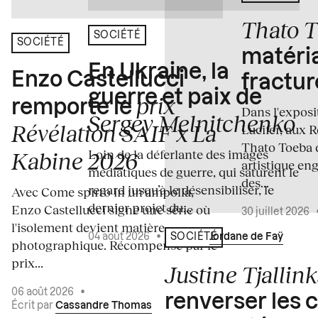
Thato 
SOCIÉTÉ
SOCIÉTÉ
matéria
En Ukraine, la
Enzo Castellucci
fractur
guerre et paix de
prix
remporte le
Dans l'expos
Sergey Melnitchenko
Révélation SAIF x La
Lucifer, aux 
Thato Toeba 
Loin de la déferlante des images
Kabine 2026
artistique en
médiatiques de guerre, qui saturent le
des...
regard jusqu’à le désensibiliser, le
Avec Come spirto in un'ampolla,
dernier projet du...
Enzo Castellucci signe une série où
30 juillet 2026
l'isolement devient matière
04 août 2026
•
Écrit par
Jordane de Faÿ
SOCIÉTÉ
photographique. Récompensé par le
prix...
Justine Tjallink
06 août 2026
•
renverser les 
Écrit par
Cassandre Thomas