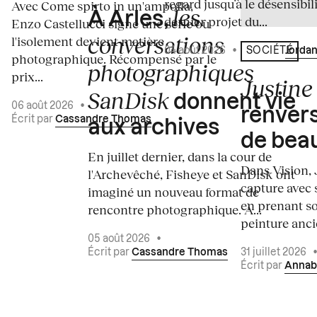
regard jusqu’à le désensibili
Avec Come spirto in un'ampolla,
les
À Arles,
dernier projet du...
Enzo Castellucci signe une série où
conversations
l'isolement devient matière
04 août 2026
•
Écrit par
Jordan
SOCIÉTÉ
photographique. Récompensé par le
photographiques
prix...
Justine 
SanDisk
donnent vie
06 août 2026
•
renvers
Écrit par
Cassandre Thomas
aux archives
de bea
En juillet dernier, dans la cour de
Dans Vision, 
l'Archevêché, Fisheye et SanDisk ont
capture avec s
imaginé un nouveau format de
en prenant so
rencontre photographique. À...
peinture ancie
05 août 2026
•
Écrit par
Cassandre Thomas
31 juillet 2026
Écrit par
Annab