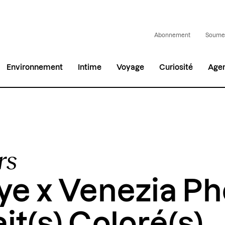
Abonnement
Soumet
Environnement
Intime
Voyage
Curiosité
Age
rs
ye x Venezia Pho
it(s) Coloré(s),