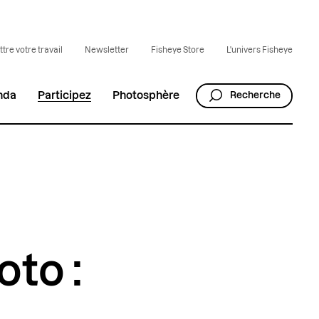
tre votre travail
Newsletter
Fisheye Store
L'univers Fisheye
nda
Participez
Photosphère
Recherche
to :