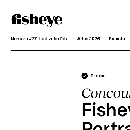
Numéro #77 : festivals d’été
Arles 2026
Société
Terminé
Concou
Fishe
Portra