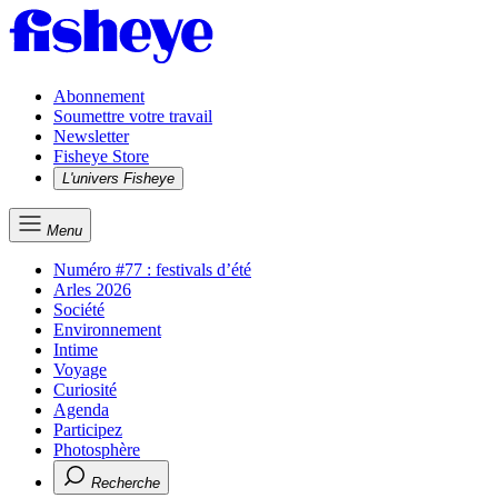
Abonnement
Soumettre votre travail
Newsletter
Fisheye Store
L'univers Fisheye
Menu
Numéro #77 : festivals d’été
Arles 2026
Société
Environnement
Intime
Voyage
Curiosité
Agenda
Participez
Photosphère
Recherche