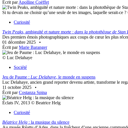
Écrit par
Apolline Coëffet
Si tu devais ne choisir qu’une seule de tes images, laquelle serait-ce 
Curiosité
Twin Peaks
, ambiguïté et nature morte :
dans la photothèque de Stan
Des premiers émois photographiques aux coups de cœur les plus récents,
01 décembre 2025
•
Écrit par
Marie Baranger
© Luc Delahaye
Société
Jeu de Paume :
Luc Delahaye
, le monde en suspens
Luc Delahaye, ancien grand reporter devenu artiste, transforme le reg
11 octobre 2025
•
Écrit par
Costanza Spina
Éclats IV, 2013 © Beatrice Helg
Curiosité
Béatrice Helg
: la musique du silence
Au musée Réattu d’Arles, dans la fraîcheur d’une ancienne commanderi