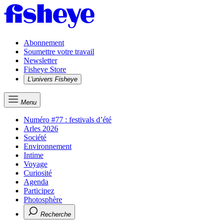
Abonnement
Soumettre votre travail
Newsletter
Fisheye Store
L'univers Fisheye
Menu
Numéro #77 : festivals d’été
Arles 2026
Société
Environnement
Intime
Voyage
Curiosité
Agenda
Participez
Photosphère
Recherche