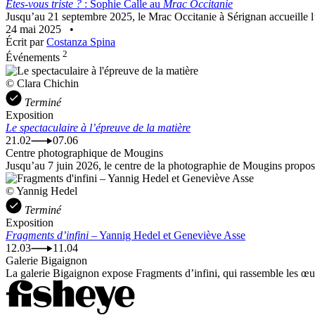
Êtes-vous triste ?
: Sophie Calle au
Mrac Occitanie
Jusqu’au 21 septembre 2025, le Mrac Occitanie à Sérignan accueille l’ex
24 mai 2025
•
Écrit par
Costanza Spina
2
Événements
© Clara Chichin
Terminé
Exposition
Le spectaculaire à l’épreuve de la matière
21.02
07.06
Centre photographique de Mougins
Jusqu’au 7 juin 2026, le centre de la photographie de Mougins propose
© Yannig Hedel
Terminé
Exposition
Fragments d’infini
– Yannig Hedel et Geneviève Asse
12.03
11.04
Galerie Bigaignon
La galerie Bigaignon expose Fragments d’infini, qui rassemble les œu