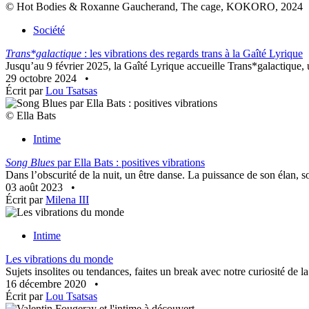
© Hot Bodies & Roxanne Gaucherand, The cage, KOKORO, 2024
Société
Trans*galactique
: les vibrations des regards trans à la Gaîté Lyrique
Jusqu’au 9 février 2025, la Gaîté Lyrique accueille Trans*galactique, u
29 octobre 2024
•
Écrit par
Lou Tsatsas
© Ella Bats
Intime
Song Blues
par Ella Bats : positives vibrations
Dans ­l’obscurité­ de ­la ­nuit,­ un ­être ­danse.­ La­ puissance­ de­ son­ élan,­
03 août 2023
•
Écrit par
Milena III
Intime
Les vibrations du monde
Sujets insolites ou tendances, faites un break avec notre curiosité d
16 décembre 2020
•
Écrit par
Lou Tsatsas