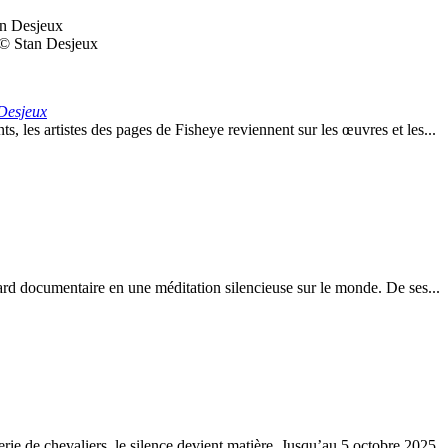
? © Stan Desjeux
 Desjeux
 les artistes des pages de Fisheye reviennent sur les œuvres et les...
ard documentaire en une méditation silencieuse sur le monde. De ses...
e de chevaliers, le silence devient matière. Jusqu’au 5 octobre 2025...