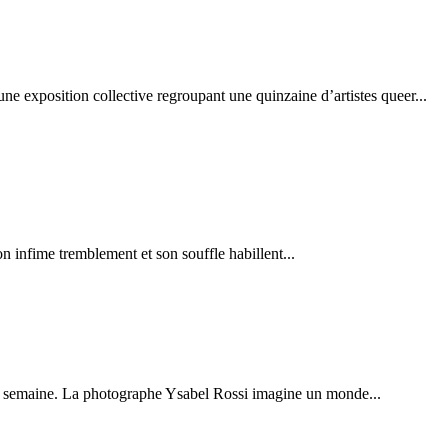
ne exposition collective regroupant une quinzaine d’artistes queer...
 son ­infime tremblement­ et­ son souffle­ habillent­...
e la semaine. La photographe Ysabel Rossi imagine un monde...