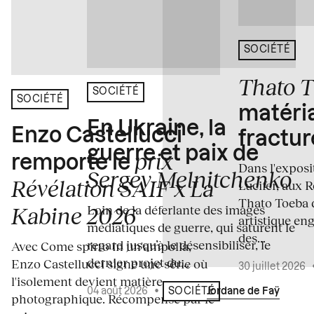
SOCIÉTÉ
Thato 
SOCIÉTÉ
SOCIÉTÉ
matéria
En Ukraine, la
Enzo Castellucci
fractur
guerre et paix de
prix
remporte le
Dans l'expos
Sergey Melnitchenko
Révélation SAIF x La
Lucifer, aux 
Thato Toeba 
Loin de la déferlante des images
Kabine 2026
artistique en
médiatiques de guerre, qui saturent le
des...
regard jusqu’à le désensibiliser, le
Avec Come spirto in un'ampolla,
dernier projet du...
Enzo Castellucci signe une série où
30 juillet 2026
l'isolement devient matière
04 août 2026
•
Écrit par
Jordane de Faÿ
SOCIÉTÉ
photographique. Récompensé par le