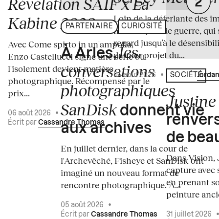
Révélation SAIF x La
Loin de la déferlante des i
Kabine 2026
PARTENAIRE
CURIOSITÉ
médiatiques de guerre, qui 
regard jusqu’à le désensibili
Avec Come spirto in un'ampolla,
les
À Arles,
dernier projet du...
Enzo Castellucci signe une série où
conversations
l'isolement devient matière
04 août 2026
•
Écrit par
Jordan
SOCIÉTÉ
photographique. Récompensé par le
photographiques
prix...
Justine 
SanDisk
donnent vie
06 août 2026
•
renvers
Écrit par
Cassandre Thomas
aux archives
de bea
En juillet dernier, dans la cour de
Dans Vision, 
l'Archevêché, Fisheye et SanDisk ont
capture avec s
imaginé un nouveau format de
en prenant so
rencontre photographique. À...
peinture ancie
05 août 2026
•
Écrit par
Cassandre Thomas
31 juillet 2026