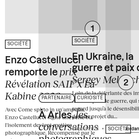
SOCIÉTÉ
SOCIÉTÉ
En Ukraine, la
Enzo Castellucci
guerre et paix
prix
remporte le
Sergey Melnitc
Révélation SAIF x La
Loin de la déferlante des i
Kabine 2026
PARTENAIRE
CURIOSITÉ
médiatiques de guerre, qui 
regard jusqu’à le désensibili
Avec Come spirto in un'ampolla,
les
À Arles,
dernier projet du...
Enzo Castellucci signe une série où
conversations
l'isolement devient matière
04 août 2026
•
Écrit par
Jordan
SOCIÉTÉ
photographique. Récompensé par le
photographiques