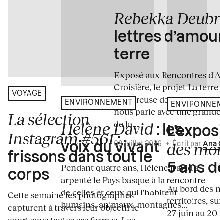
Rebekka Deub
lettres d’amou
terre
Exposé aux Rencontres d'Arl
Croisière, le projet La terre
VOYAGE
amoureuse de Rebekka De
ENVIRONNEMENT
ENVIRONNE
nous parle avec une grande
La sélection
de la...
Hélène David
: les
L’expos
Instagram #561
:
des mo
voix du vivant
09 juillet 2026
•
Écrit par
Ana 
frissons dans tout le
5 ans d
Pendant quatre ans, Hélène David a
corps
arpenté le Pays basque à la rencontre
Au bord des m
de celles et ceux qui l'habitent –
Cette semaine les photographes
territoires, s
humains, animaux, montagnes...
capturent à travers leur objectif le
27 juin au 20
sport sous toutes ses formes. Les