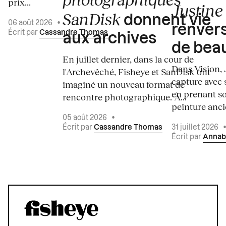
prix...
Justine 
SanDisk
donnent vie
06 août 2026
•
renvers
Écrit par
Cassandre Thomas
aux archives
de bea
En juillet dernier, dans la cour de
Dans Vision, 
l'Archevêché, Fisheye et SanDisk ont
capture avec s
imaginé un nouveau format de
en prenant so
rencontre photographique. À...
peinture ancie
05 août 2026
•
Écrit par
Cassandre Thomas
31 juillet 2026
Écrit par
Annab