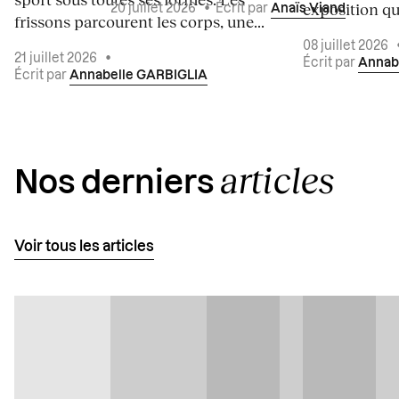
exposition qui
20 juillet 2026
•
Écrit par
Anaïs Viand
frissons parcourent les corps, une...
08 juillet 2026
21 juillet 2026
•
Écrit par
Annab
Écrit par
Annabelle GARBIGLIA
articles
Nos derniers
Voir tous les articles