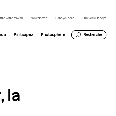
tre votre travail
Newsletter
Fisheye Store
L'univers Fisheye
nda
Participez
Photosphère
Recherche
 la