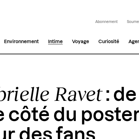
Abonnement
Soumet
Environnement
Intime
Voyage
Curiosité
Age
rielle Ravet
: de
e côté du poster,
ur des fans