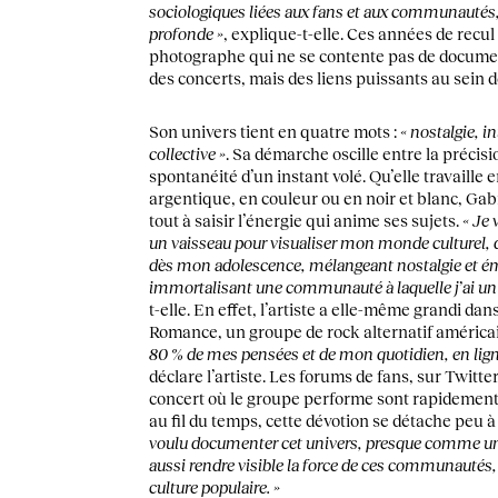
sociologiques liées aux fans et aux communautés,
profonde »
, explique-t-elle. Ces années de recul
photographe qui ne se contente pas de docume
des concerts, mais des liens puissants au sein de
Son univers tient en quatre mots :
« nostalgie, i
collective »
. Sa démarche oscille entre la précisi
spontanéité d’un instant volé. Qu’elle travaill
argentique, en couleur ou en noir et blanc, Gab
tout à saisir l’énergie qui anime ses sujets.
« Je
un vaisseau pour visualiser mon monde culturel, d
dès mon adolescence, mélangeant nostalgie et é
immortalisant une communauté à laquelle j’ai un a
t-elle. En effet, l’artiste a elle-même grandi da
Romance, un groupe de rock alternatif américa
80 % de mes pensées et de mon quotidien, en lign
déclare l’artiste. Les forums de fans, sur Twitter
concert où le groupe performe sont rapidement
au fil du temps, cette dévotion se détache peu à
voulu documenter cet univers, presque comme un
aussi rendre visible la force de ces communautés, 
culture populaire. »