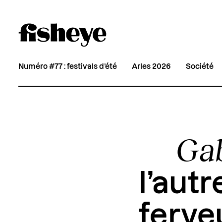
Numéro #77 : festivals d’été
Arles 2026
Société
Gab
l’autr
ferve