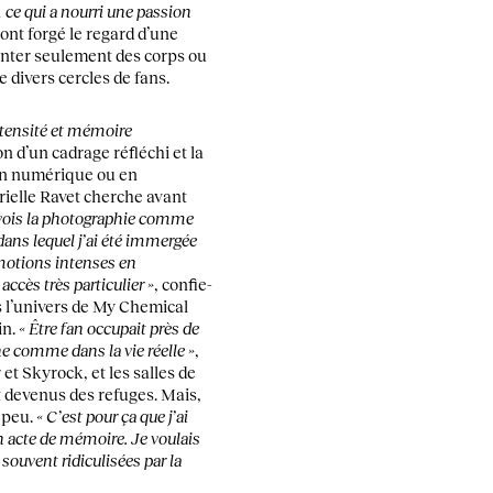
 ce qui a nourri une passion
 ont forgé le regard d’une
nter seulement des corps ou
 divers cercles de fans.
ntensité et mémoire
on d’un cadrage réfléchi et la
e en numérique ou en
rielle Ravet cherche avant
 vois la photographie comme
ans lequel j’ai été immergée
motions intenses en
ccès très particulier »
, confie-
ns l’univers de My Chemical
in.
« Être fan occupait près de
e comme dans la vie réelle »
,
 et Skyrock, et les salles de
 devenus des refuges. Mais,
 peu.
« C’est pour ça que j’ai
 acte de mémoire. Je voulais
souvent ridiculisées par la