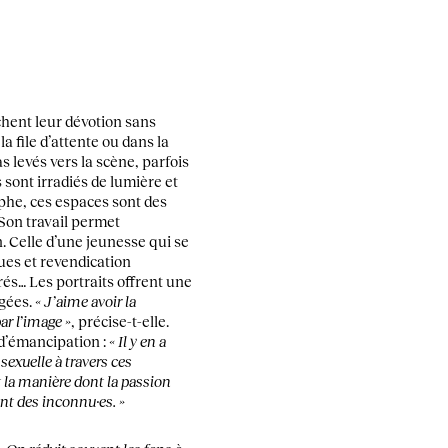
ichent leur dévotion sans
a file d’attente ou dans la
s levés vers la scène, parfois
 sont irradiés de lumière et
phe, ces espaces sont des
 Son travail permet
 Celle d’une jeunesse qui se
ues et revendication
rés… Les portraits offrent une
gées.
« J’aime avoir la
ar l’image »
, précise-t-elle.
 d’émancipation :
« Il y en a
sexuelle à travers ces
 la manière dont la passion
nt des inconnu·es. »