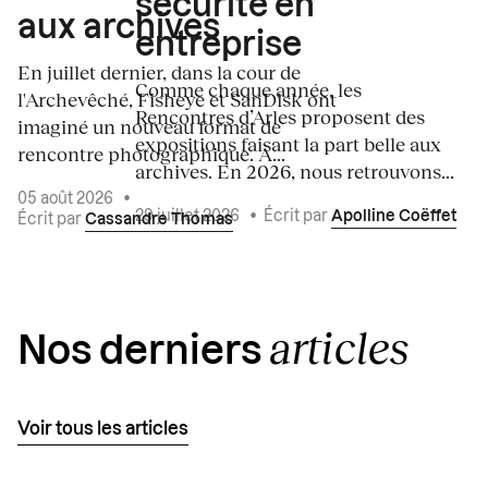
sécurité en
aux archives
entreprise
En juillet dernier, dans la cour de
Comme chaque année, les
l'Archevêché, Fisheye et SanDisk ont
Rencontres d’Arles proposent des
imaginé un nouveau format de
expositions faisant la part belle aux
rencontre photographique. À...
archives. En 2026, nous retrouvons...
05 août 2026
•
29 juillet 2026
•
Écrit par
Apolline Coëffet
Écrit par
Cassandre Thomas
articles
Nos derniers
Voir tous les articles