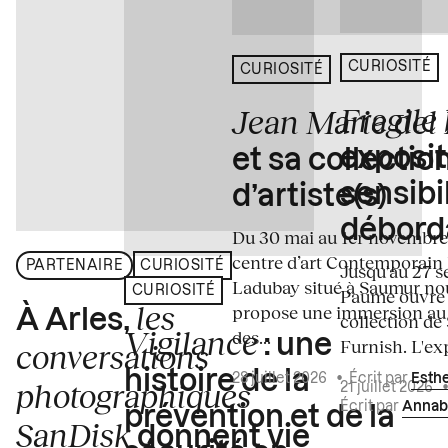
CURIOSITÉ
CURIOSITÉ
Fragile
Jean Marie del
exposit
et sa collectio
sensibi
d’artiste(s)
débord
Du 30 mai au 1er novembre
centre d’art Contemporain
PARTENAIRE
CURIOSITÉ
Jusqu'au 27 s
Ladubay situé à Saumur no
CURIOSITÉ
Paume ouvre s
les
propose une immersion au
À Arles,
collection de
Vigilance
des...
: une
Furnish. L'exp
conversations
histoire de la
28 juillet 2026
•
Écrit par
Esth
photographiques
21 juillet 2026
Écrit par
Annab
prévention et de la
SanDisk
donnent vie