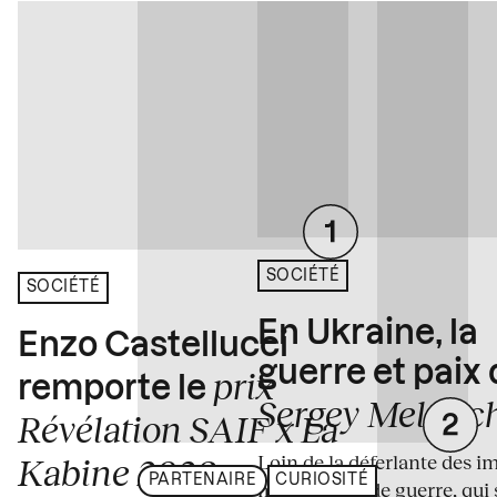
SOCIÉTÉ
SOCIÉTÉ
En Ukraine, la
Enzo Castellucci
guerre et paix
prix
remporte le
Sergey Melnitc
Révélation SAIF x La
Loin de la déferlante des i
Kabine 2026
PARTENAIRE
CURIOSITÉ
médiatiques de guerre, qui 