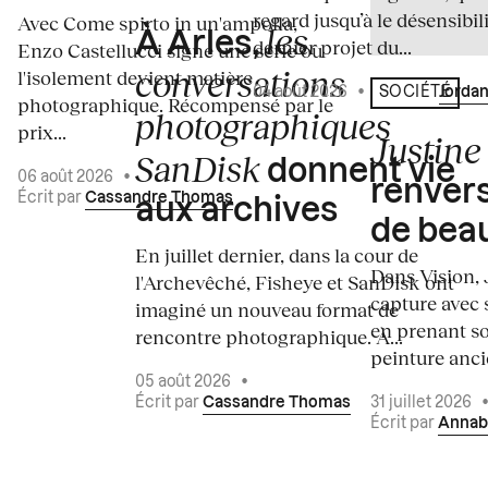
regard jusqu’à le désensibili
Avec Come spirto in un'ampolla,
les
À Arles,
dernier projet du...
Enzo Castellucci signe une série où
conversations
l'isolement devient matière
04 août 2026
•
Écrit par
Jordan
SOCIÉTÉ
photographique. Récompensé par le
photographiques
prix...
Justine 
SanDisk
donnent vie
06 août 2026
•
renvers
Écrit par
Cassandre Thomas
aux archives
de bea
En juillet dernier, dans la cour de
Dans Vision, 
l'Archevêché, Fisheye et SanDisk ont
capture avec s
imaginé un nouveau format de
en prenant so
rencontre photographique. À...
peinture ancie
05 août 2026
•
Écrit par
Cassandre Thomas
31 juillet 2026
Écrit par
Annab