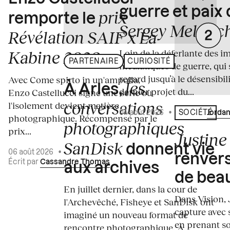
guerre et paix
prix
remporte le
Sergey Melnitc
Révélation SAIF x La
Loin de la déferlante des i
Kabine 2026
PARTENAIRE
CURIOSITÉ
médiatiques de guerre, qui 
regard jusqu’à le désensibili
Avec Come spirto in un'ampolla,
les
À Arles,
dernier projet du...
Enzo Castellucci signe une série où
conversations
l'isolement devient matière
04 août 2026
•
Écrit par
Jordan
SOCIÉTÉ
photographique. Récompensé par le
photographiques
prix...
Justine 
SanDisk
donnent vie
06 août 2026
•
renvers
Écrit par
Cassandre Thomas
aux archives
de bea
En juillet dernier, dans la cour de
Dans Vision, 
l'Archevêché, Fisheye et SanDisk ont
capture avec s
imaginé un nouveau format de
en prenant so
rencontre photographique. À...