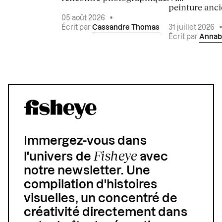
peinture ancie
05 août 2026
•
Écrit par
Cassandre Thomas
31 juillet 2026
Écrit par
Annab
Immergez-vous dans
Fisheye
l'univers de
avec
notre newsletter. Une
compilation d'histoires
visuelles, un concentré de
créativité directement dans